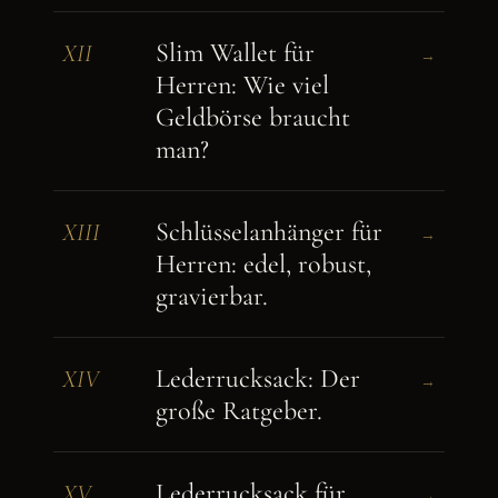
Slim Wallet für
XII
→
Herren: Wie viel
Geldbörse braucht
man?
Schlüsselanhänger für
XIII
→
Herren: edel, robust,
gravierbar.
Lederrucksack: Der
XIV
→
große Ratgeber.
Lederrucksack für
XV
→