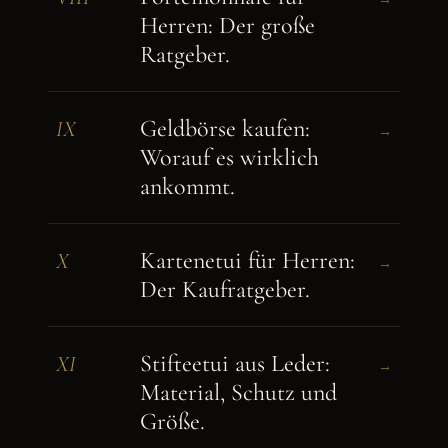
Herren: Der große
Ratgeber.
Geldbörse kaufen:
IX
→
Worauf es wirklich
ankommt.
Kartenetui für Herren:
X
→
Der Kaufratgeber.
Stifteetui aus Leder:
XI
→
Material, Schutz und
Größe.