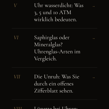
Uhr wasserdicht: Was
V
→
3, 5 und 10 ATM
wirklich bedeuten.
Saphirglas oder
VI
→
Mineralglas?
Uhrenglas-Arten im
Vergleich.
Die Unruh: Was Sie
VII
→
durch ein offenes
Zifferblatt sehen.
Lünette bei Uhren:
VIII