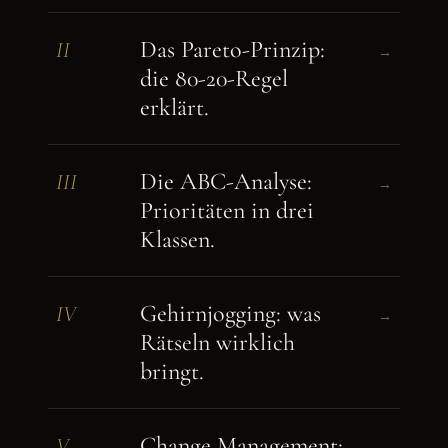
Das Pareto-Prinzip:
II
→
die 80-20-Regel
erklärt.
Die ABC-Analyse:
III
→
Prioritäten in drei
Klassen.
Gehirnjogging: was
IV
→
Rätseln wirklich
bringt.
Change Management:
V
→