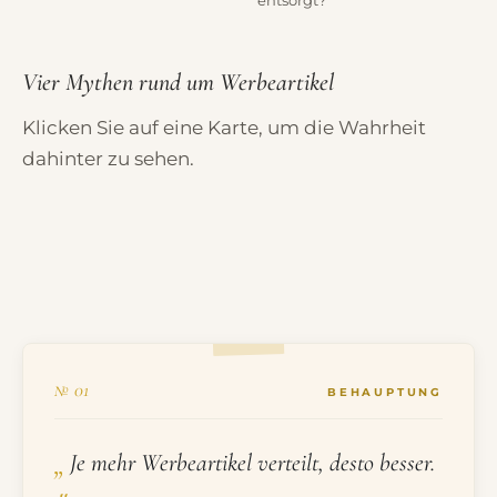
entsorgt?
Vier Mythen rund um Werbeartikel
Klicken Sie auf eine Karte, um die Wahrheit
dahinter zu sehen.
MYTHOS
№ 01
№ 01
BEHAUPTUNG
„
Falsch. Masse erzeugt vor allem Streuverlust:
Je mehr Werbeartikel verteilt, desto besser.
Billigware landet schnell im Müll, ohne dass