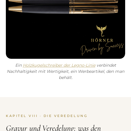
Ein
Holzkugelschreiber der Legno-Linie
verbindet
Nachhaltigkeit mit Wertigkeit, ein Werbeartikel, den man
behält.
KAPITEL VIII · DIE VEREDELUNG
Gravur und Veredelung: was den