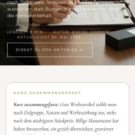
nach Zielgruppe, Streuverlust und Steuerregeln
auswählen, statt Budget in Wegwerfware zu stecken,
die niemand behält.
LESEZEIT 9 MIN
AUTOR: ANDRE HÖRNER
AKTUALISIERT 30. MAI 2026
DIREKT ZU DEN KRITERIEN →
KURZ ZUSAMMENGEFASST
Kurz zusammengefasst:
Gute Werbeartikel wählt man
nach Zielgruppe, Nutzen und Werbewirkung aus, nicht
nach dem niedrigsten Stückpreis. Billige Massenware hat
hohen Streuverlust, ein gezielt überreichter, gravierter