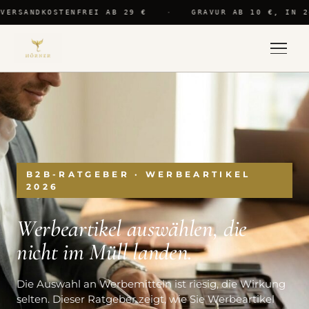
VERSANDKOSTENFREI AB 29 €
·
GRAVUR AB 10 €, IN 2
B2B-RATGEBER · WERBEARTIKEL
2026
Werbeartikel auswählen, die
nicht im Müll landen.
Die Auswahl an Werbemitteln ist riesig, die Wirkung
selten. Dieser Ratgeber zeigt, wie Sie Werbeartikel