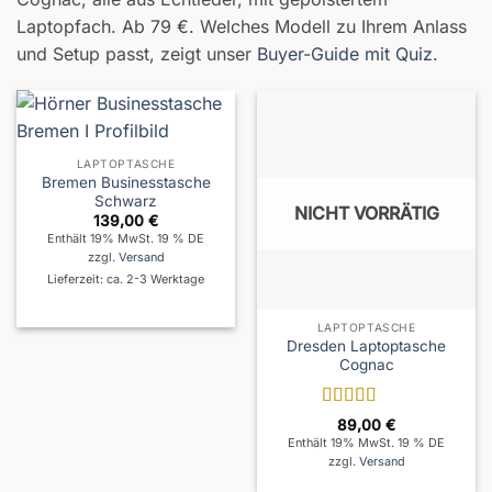
Laptopfach. Ab 79 €. Welches Modell zu Ihrem Anlass
und Setup passt, zeigt unser
Buyer-Guide mit Quiz
.
LAPTOPTASCHE
Bremen Businesstasche
Schwarz
NICHT VORRÄTIG
139,00
€
Enthält 19% MwSt. 19 % DE
zzgl.
Versand
Lieferzeit: ca. 2-3 Werktage
LAPTOPTASCHE
Dresden Laptoptasche
Cognac
Bewertet
89,00
€
mit
5
von 5
Enthält 19% MwSt. 19 % DE
zzgl.
Versand