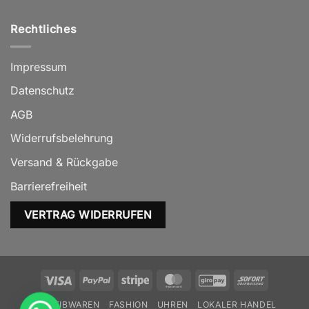
Rechtliches
Impressum
Datenschutz
AGB
Widerrufsbelehrung
Versand & Rückgabe
Barrierefreiheit
VERTRAG WIDERRUFEN
Visa
PayPal
Stripe
MasterCard
GiroPay
Sofort
SCHREIBWAREN
FASHION
UHREN
LOKALER HANDEL