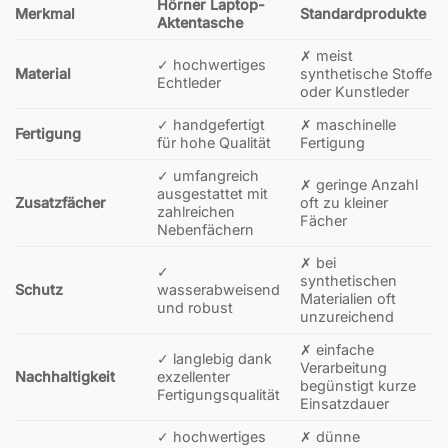
Hörner Laptop-
Merkmal
Standardprodukte
Aktentasche
✗ meist
✓ hochwertiges
Material
synthetische Stoffe
Echtleder
oder Kunstleder
✓ handgefertigt
✗ maschinelle
Fertigung
für hohe Qualität
Fertigung
✓ umfangreich
✗ geringe Anzahl
ausgestattet mit
Zusatzfächer
oft zu kleiner
zahlreichen
Fächer
Nebenfächern
✗ bei
✓
synthetischen
Schutz
wasserabweisend
Materialien oft
und robust
unzureichend
✗ einfache
✓ langlebig dank
Verarbeitung
Nachhaltigkeit
exzellenter
begünstigt kurze
Fertigungsqualität
Einsatzdauer
✓ hochwertiges
✗ dünne