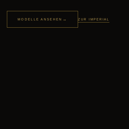
Suchen
nach:
→
ZUR IMPERIAL
MODELLE ANSEHEN
Anmelden
Warenkorb /
0,00
€
0
Es befinden sich keine Produkte im Warenkorb.
Zurück zum Shop
0
Warenkorb
Es befinden sich keine Produkte im Warenkorb.
Zurück zum Shop