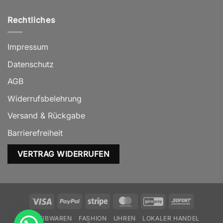
Rechtliches
Impressum
Datenschutz
AGB
Widerrufsbelehrung
Versand & Rückgabe
Barrierefreiheit
VERTRAG WIDERRUFEN
Visa
PayPal
Stripe
MasterCard
GiroPay
Sofort
SCHREIBWAREN
FASHION
UHREN
LOKALER HANDEL