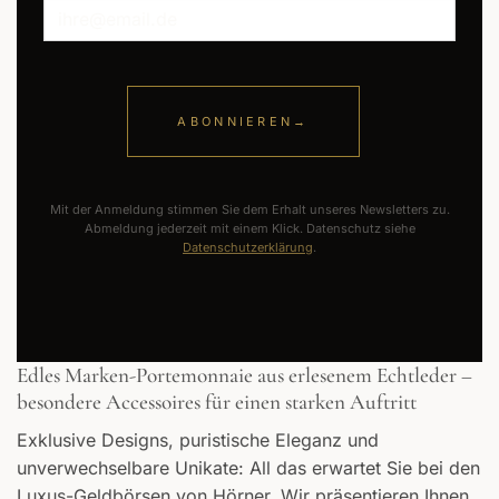
ABONNIEREN
→
Mit der Anmeldung stimmen Sie dem Erhalt unseres Newsletters zu.
Abmeldung jederzeit mit einem Klick. Datenschutz siehe
Datenschutzerklärung
.
Edles Marken-Portemonnaie aus erlesenem Echtleder –
besondere Accessoires für einen starken Auftritt
Exklusive Designs, puristische Eleganz und
unverwechselbare Unikate: All das erwartet Sie bei den
Luxus-Geldbörsen von Hörner. Wir präsentieren Ihnen