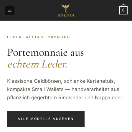
Zum
Inhalt
0
springen
LEDER. ALLTAG. ORDNUNG.
Portemonnaie aus
echtem Leder.
Klassische Geldbörsen, schlanke Kartenetuis,
kompakte Small Wallets — handverarbeitet aus
pflanzlich gegerbtem Rindsleder und Nappaleder.
ALLE MODELLE ANSEHEN