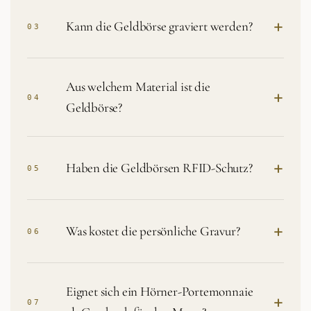
+
Kann die Geldbörse graviert werden?
03
Aus welchem Material ist die
+
04
Geldbörse?
+
Haben die Geldbörsen RFID-Schutz?
05
+
Was kostet die persönliche Gravur?
06
Eignet sich ein Hörner-Portemonnaie
+
07