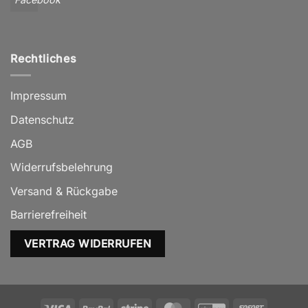
Rechtliches
Impressum
Datenschutz
AGB
Widerrufsbelehrung
Versand & Rückgabe
Barrierefreiheit
VERTRAG WIDERRUFEN
Visa
PayPal
Stripe
MasterCard
GiroPay
Sofort