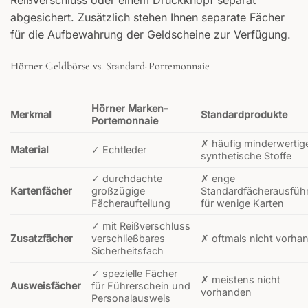
Reißverschluss oder einem Druckknopf separat
abgesichert. Zusätzlich stehen Ihnen separate Fächer
für die Aufbewahrung der Geldscheine zur Verfügung.
Hörner Geldbörse vs. Standard-Portemonnaie
Hörner Marken-
Merkmal
Standardprodukte
Portemonnaie
✗ häufig minderwertig
Material
✓ Echtleder
synthetische Stoffe
✓ durchdachte
✗ enge
Kartenfächer
großzügige
Standardfächerausfüh
Fächeraufteilung
für wenige Karten
✓ mit Reißverschluss
Zusatzfächer
verschließbares
✗ oftmals nicht vorha
Sicherheitsfach
✓ spezielle Fächer
✗ meistens nicht
Ausweisfächer
für Führerschein und
vorhanden
Personalausweis