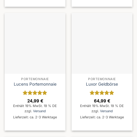
PORTEMONNAIE
PORTEMONNAIE
Lucens Portemonnaie
Luxor Geldbörse
Bewertet
Bewertet
24,99
€
64,99
€
mit
5
von
mit
5
von
Enthält 19% MwSt. 19 % DE
Enthält 19% MwSt. 19 % DE
5
5
zzgl.
Versand
zzgl.
Versand
Lieferzeit: ca. 2-3 Werktage
Lieferzeit: ca. 2-3 Werktage