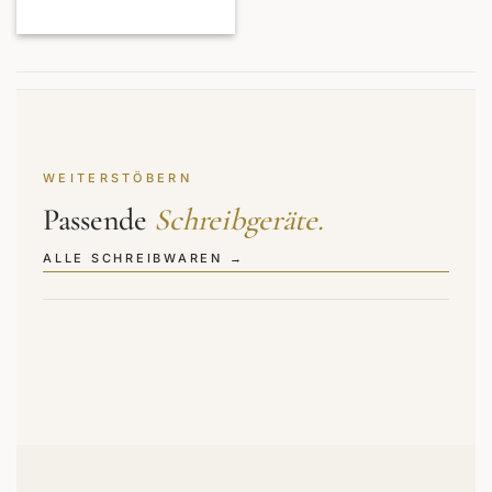
WEITERSTÖBERN
Passende
Schreibgeräte.
ALLE SCHREIBWAREN →
→
→
Tintenroller
Kugelschreiber
→
→
Füllfederhalter
Schreibsets