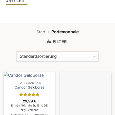
ANSEHEN
→
Start
/
Portemonnaie
FILTER
PORTEMONNAIE
Candor Geldbörse
Bewertet
29,99
€
mit
5
von
Enthält 19% MwSt. 19 % DE
5
zzgl.
Versand
Lieferzeit: ca. 2-3 Werktage