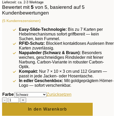
Lieferzeit: ca. 2-3 Werktage
Bewertet mit
5
von 5, basierend auf
5
Kundenbewertungen
(
5
Kundenrezensionen)
Easy-Slide-Technologie:
Bis zu 7 Karten per
Hebelmechanismus sofort griffbereit — kein
Suchen, kein Fummel.
RFID-Schutz:
Blockiert kontaktloses Auslesen Ihrer
Karten zuverlässig.
Nappaleder (Schwarz & Braun):
Besonders
weiches, geschmeidiges Rindsleder mit feiner
Narbung. Carbon-Variante in robuster Carbon-
Optik.
Kompakt:
Nur 7 × 10 × 3 cm und 112 Gramm —
passt in jede Jacken- oder Hosentasche.
In edler Geschenkbox:
Mit goldgeprägtem Hörner-
Logo — sofort verschenkbar.
Farbe
Zurücksetzen
Luxor
Geldbörse
Menge
In den Warenkorb