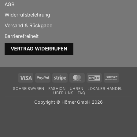
AGB
Widerrufsbelehrung
Versand & Rückgabe
Barrierefreiheit
VERTRAG WIDERRUFEN
Visa
PayPal
Stripe
MasterCard
GiroPay
Sofort
SCHREIBWAREN
FASHION
UHREN
LOKALER HANDEL
ÜBER UNS
FAQ
Copyright © Hörner GmbH 2026
Haben Sie eine Frage? Dann schreiben Sie uns einfach
über Whatsapp