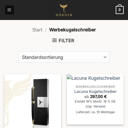
Zum
Inhalt
0
springen
Start
/
Werbekugelschreiber
FILTER
WERBEKUGELSCHREIBER
Lacuna Kugelschreiber
ab
297,00
€
Enthält 19% MwSt. 19 % DE
zzgl.
Versand
Lieferzeit: ca. 10 Werktage