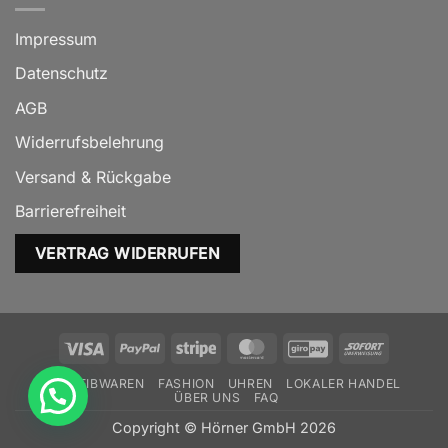
Impressum
Datenschutz
AGB
Widerrufsbelehrung
Versand & Rückgabe
Barrierefreiheit
VERTRAG WIDERRUFEN
Visa
PayPal
Stripe
MasterCard
GiroPay
Sofort
SCHREIBWAREN
FASHION
UHREN
LOKALER HANDEL
ÜBER UNS
FAQ
Copyright © Hörner GmbH 2026