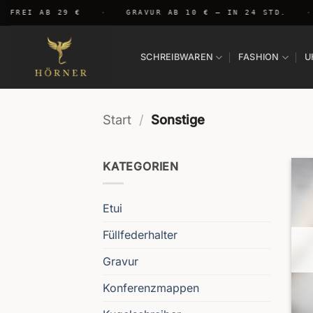
Zum
NFREI AB 29 €
·
GRAVUR AB 10 € — IN 24 STD.
·
Inhalt
springen
SCHREIBWAREN
FASHION
U
Start
/
Sonstige
KATEGORIEN
Etui
Füllfederhalter
Gravur
Konferenzmappen