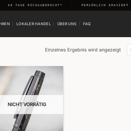
30 TAGE RÜCKGABERECHT*
·
PERSÖNLICH GRAVIERT I
HREN
LOKALER HANDEL
ÜBER UNS
FAQ
Einzelnes Ergebnis wird angezeigt
NICHT VORRÄTIG