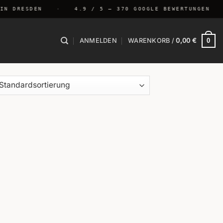
N DRESDEN
·
4.9 / 5 — 370 GOOGLE BEWERTUNGEN
0
ANMELDEN
WARENKORB /
0,00
€