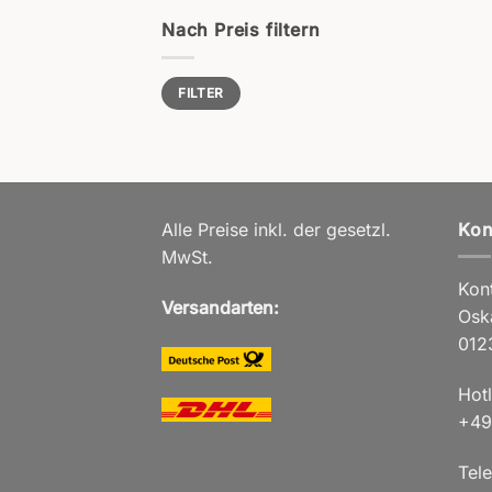
Nach Preis filtern
Min.
Max.
FILTER
Preis
Preis
Alle Preise inkl. der gesetzl.
Kon
MwSt.
Kont
Versandarten:
Osk
012
Hot
+49
Tele