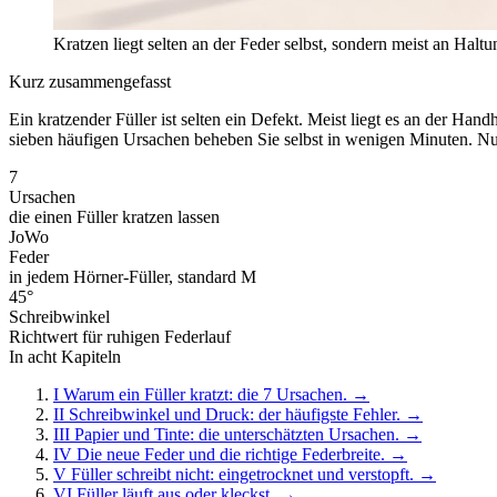
Kratzen liegt selten an der Feder selbst, sondern meist an Halt
Kurz zusammengefasst
Ein kratzender Füller ist selten ein Defekt. Meist liegt es an der Ha
sieben häufigen Ursachen beheben Sie selbst in wenigen Minuten. Nu
7
Ursachen
die einen Füller kratzen lassen
JoWo
Feder
in jedem Hörner-Füller, standard M
45°
Schreibwinkel
Richtwert für ruhigen Federlauf
In acht Kapiteln
I
Warum ein Füller kratzt: die 7 Ursachen.
→
II
Schreibwinkel und Druck: der häufigste Fehler.
→
III
Papier und Tinte: die unterschätzten Ursachen.
→
IV
Die neue Feder und die richtige Federbreite.
→
V
Füller schreibt nicht: eingetrocknet und verstopft.
→
VI
Füller läuft aus oder kleckst.
→