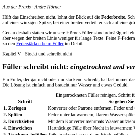
Aus der Praxis · Andre Hörner
Hilft das Einschreiben nicht, lohnt der Blick auf die
Federbreite
. Sch
auf einer winzigen Spitze, bei einer breiten verteilt er sich auf eine
Genau deshalb statten wir unsere Hörner-Füller standardmäßig mit ei
aber wegen der breiten Linie weniger für lange Texte. Feine F-Federn 
zu den
Federstärken beim Füller
im Detail.
Kapitel V · Stockt und schreibt nicht
Füller schreibt nicht:
eingetrocknet und ver
Ein Füller, der gar nicht oder nur stockend schreibt, hat fast immer d
Die Lösung ist einfach und braucht nur Wasser und etwas Geduld.
Eingetrockneten Füller reinigen, Schritt fü
Schritt
So gehen Sie
1. Zerlegen
Konverter oder Patrone entfernen, Feder und
2. Spülen
Feder unter lauwarmem, klarem Wasser spülen
3. Durchziehen
Mit dem Konverter mehrmals Wasser aufziehen
4. Einweichen
Hartnäckige Fälle über Nacht in lauwarmem W
5. Trocknen, befüllen
Teile trocknen lassen, dann frisch befüllen