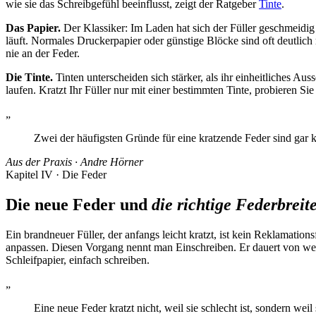
wie sie das Schreibgefühl beeinflusst, zeigt der Ratgeber
Tinte
.
Das Papier.
Der Klassiker: Im Laden hat sich der Füller geschmeidig a
läuft. Normales Druckerpapier oder günstige Blöcke sind oft deutlich 
nie an der Feder.
Die Tinte.
Tinten unterscheiden sich stärker, als ihr einheitliches Aus
laufen. Kratzt Ihr Füller nur mit einer bestimmten Tinte, probieren Si
„
Zwei der häufigsten Gründe für eine kratzende Feder sind gar k
Aus der Praxis · Andre Hörner
Kapitel IV · Die Feder
Die neue Feder und
die richtige Federbreite
Ein brandneuer Füller, der anfangs leicht kratzt, ist kein Reklamatio
anpassen. Diesen Vorgang nennt man Einschreiben. Er dauert von weni
Schleifpapier, einfach schreiben.
„
Eine neue Feder kratzt nicht, weil sie schlecht ist, sondern wei