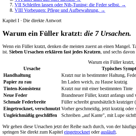
VII
Schleifen lassen oder Nib-Tuning: die Feder selbst.
→
VIII
Vorbeugen: Pflege und Aufbewahrung.
→
Kapitel I · Die direkte Antwort
Warum ein Füller kratzt:
die 7 Ursachen.
Wenn ein Füller kratzt, denken die meisten zuerst an einen Mangel. Ta
ist.
Sieben Ursachen erklären fast jedes Kratzen
, und sechs davon
Warum ein Füller kratzt, 
Ursache
Typisches Symp
Handhaltung
Kratzt nur in bestimmter Haltung, Fede
Papier zu rau
Im Laden weich, zu Hause kratzig
Tinten-Konsistenz
Kratzt nur mit einer bestimmten Tinte
Neue Feder
Brandneuer Füller, kratzt anfangs und 
Schmale Federbreite
Füller schreibt grundsätzlich kratziger 
Eingetrocknet, verschmutzt
Vorher geschmeidig, jetzt kratzig oder
Ungleichmäßig geschliffen
Schreiben „auf Kante", mit Lupe sicht
Wir gehen diese Ursachen jetzt der Reihe nach durch, von der häufigsten
springen Sie direkt zum Kapitel
eingetrocknet
oder
ausläuft
.