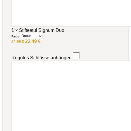
1
×
Stifteetui Signum Duo
Farbe
Ursprünglicher
Aktueller
22,49
€
24,99
€
Preis
Preis
war:
ist:
24,99 €
22,49 €.
Regulus Schlüsselanhänger