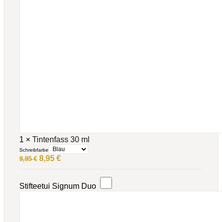
1
×
Tintenfass 30 ml
Schreibfarbe
Ursprünglicher
Aktueller
8,95
€
9,95
€
Preis
Preis
war:
ist:
9,95 €
8,95 €.
Stifteetui Signum Duo