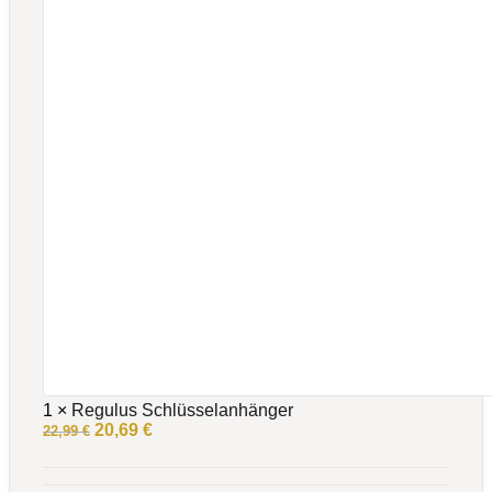
1
×
Regulus Schlüsselanhänger
Ursprünglicher
Aktueller
20,69
€
22,99
€
Preis
Preis
war:
ist:
22,99 €
20,69 €.