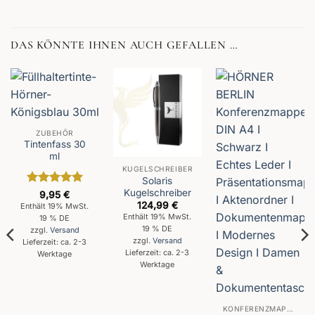
DAS KÖNNTE IHNEN AUCH GEFALLEN …
ZUBEHÖR
Tintenfass 30
ml
KUGELSCHREIBER
Solaris
Kugelschreiber
Bewertet
9,95
€
mit
5
von
124,99
€
Enthält 19% MwSt.
5
Enthält 19% MwSt.
19 % DE
19 % DE
zzgl.
Versand
zzgl.
Versand
Lieferzeit: ca. 2-3
Lieferzeit: ca. 2-3
Werktage
Werktage
KONFERENZMAPPEN