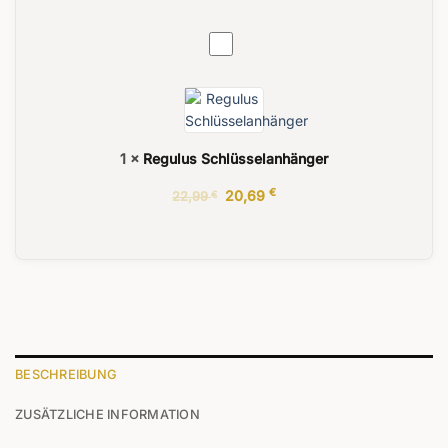
Regulus
Schlüsselanhänger
1
×
Regulus Schlüsselanhänger
Ursprünglicher
€
Aktueller
20,69
22,99
€
Preis
Preis
war:
ist:
22,99 €
20,69 €.
BESCHREIBUNG
ZUSÄTZLICHE INFORMATION