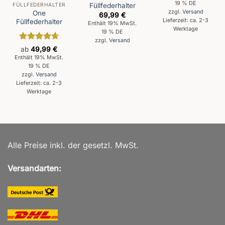
5
19 % DE
FÜLLFEDERHALTER
Füllfederhalter
zzgl.
Versand
One
69,99
€
Lieferzeit: ca. 2-3
Füllfederhalter
Enthält 19% MwSt.
Werktage
19 % DE
zzgl.
Versand
Bewertet
ab
49,99
€
mit
4.67
Enthält 19% MwSt.
von 5
19 % DE
zzgl.
Versand
Lieferzeit: ca. 2-3
Werktage
Alle Preise inkl. der gesetzl. MwSt.
Versandarten: