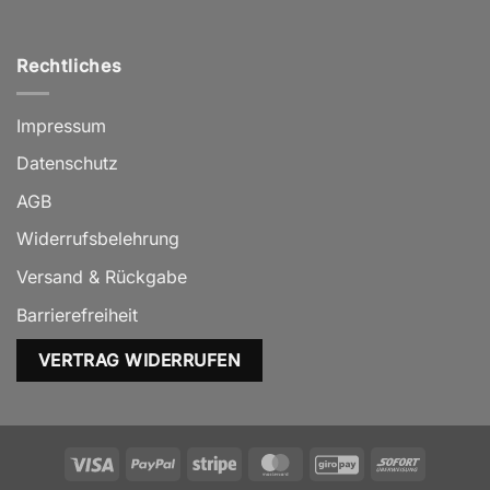
Rechtliches
Impressum
Datenschutz
AGB
Widerrufsbelehrung
Versand & Rückgabe
Barrierefreiheit
VERTRAG WIDERRUFEN
Visa
PayPal
Stripe
MasterCard
GiroPay
Sofort