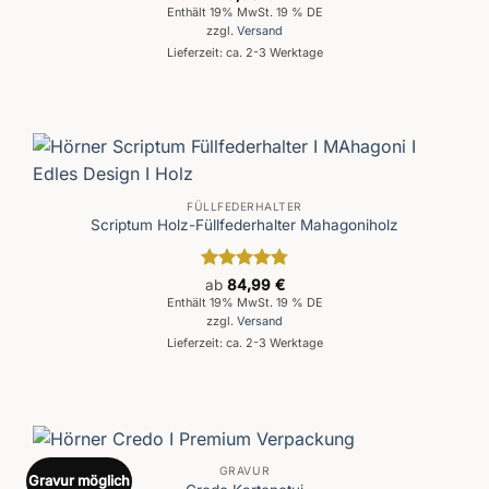
Enthält 19% MwSt. 19 % DE
zzgl.
Versand
Lieferzeit: ca. 2-3 Werktage
FÜLLFEDERHALTER
Scriptum Holz-Füllfederhalter Mahagoniholz
Bewertet
ab
84,99
€
mit
4.8
Enthält 19% MwSt. 19 % DE
von 5
zzgl.
Versand
Lieferzeit: ca. 2-3 Werktage
GRAVUR
Gravur möglich