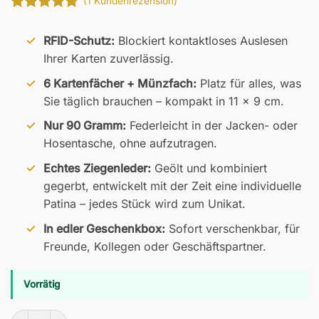
(
1
Kundenrezension)
Bewertet
1
mit
5
von
RFID-Schutz:
Blockiert kontaktloses Auslesen
5, basierend
Ihrer Karten zuverlässig.
auf
Kundenbewertung
6 Kartenfächer + Münzfach:
Platz für alles, was
Sie täglich brauchen – kompakt in 11 x 9 cm.
Nur 90 Gramm:
Federleicht in der Jacken- oder
Hosentasche, ohne aufzutragen.
Echtes Ziegenleder:
Geölt und kombiniert
gegerbt, entwickelt mit der Zeit eine individuelle
Patina – jedes Stück wird zum Unikat.
In edler Geschenkbox:
Sofort verschenkbar, für
Freunde, Kollegen oder Geschäftspartner.
Vorrätig
Candor Geldbörse Menge