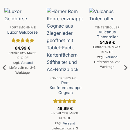
PORTEMONNAIE
TINTENROLLER
Vulcanus
Luxor Geldbörse
Tintenroller
54,99
€
Enthält 19% MwSt.
Bewertet
64,99
€
mit
5
von
19 % DE
Enthält 19% MwSt.
5
zzgl.
Versand
19 % DE
Lieferzeit: ca. 2-3
zzgl.
Versand
Werktage
Lieferzeit: ca. 2-3
Werktage
KONFERENZMAPPEN
Rom
Konferenzmappe
Cognac
Bewertet
49,99
€
mit
5
von
Enthält 19% MwSt.
5
19 % DE
zzgl.
Versand
Lieferzeit: ca. 2-3