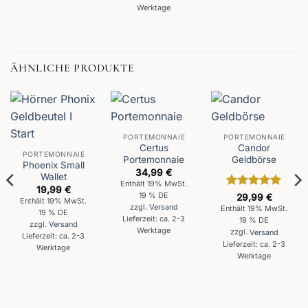
Werktage
ÄHNLICHE PRODUKTE
PORTEMONNAIE
PORTEMONNAIE
Certus
Candor
PORTEMONNAIE
Portemonnaie
Geldbörse
Phoenix Small
34,99
€
Wallet
Enthält 19% MwSt.
19,99
€
Bewertet
19 % DE
29,99
€
Enthält 19% MwSt.
mit
5
von
zzgl.
Versand
Enthält 19% MwSt.
19 % DE
5
Lieferzeit: ca. 2-3
19 % DE
zzgl.
Versand
Werktage
zzgl.
Versand
Lieferzeit: ca. 2-3
Lieferzeit: ca. 2-3
Werktage
Werktage