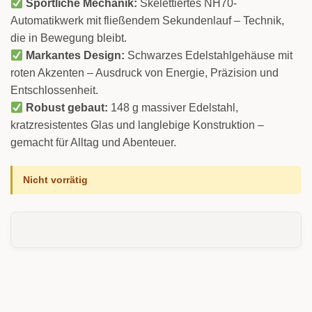
Bewertet mit
2
Sportliche Mechanik:
Skelettiertes NH70-
5
von 5,
Automatikwerk mit fließendem Sekundenlauf – Technik,
basierend
die in Bewegung bleibt.
auf
Kundenbewertungen
Markantes Design:
Schwarzes Edelstahlgehäuse mit
roten Akzenten – Ausdruck von Energie, Präzision und
Entschlossenheit.
Robust gebaut:
148 g massiver Edelstahl,
kratzresistentes Glas und langlebige Konstruktion –
gemacht für Alltag und Abenteuer.
Nicht vorrätig