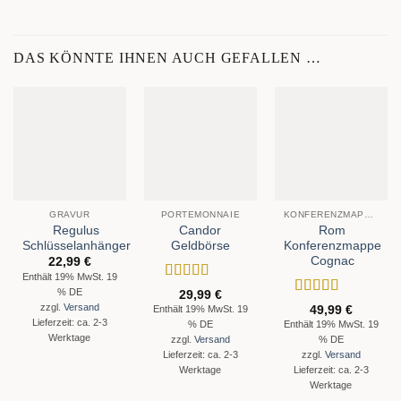
DAS KÖNNTE IHNEN AUCH GEFALLEN …
GRAVUR
PORTEMONNAIE
KONFERENZMAPPEN
Regulus
Candor
Rom
Schlüsselanhänger
Geldbörse
Konferenzmappe
Cognac
22,99
€
Enthält 19% MwSt. 19
Bewertet
% DE
29,99
€
mit
5
von 5
Bewertet
zzgl.
Versand
49,99
€
Enthält 19% MwSt. 19
mit
5
von 5
Lieferzeit: ca. 2-3
% DE
Enthält 19% MwSt. 19
Werktage
% DE
zzgl.
Versand
Lieferzeit: ca. 2-3
zzgl.
Versand
Werktage
Lieferzeit: ca. 2-3
Werktage