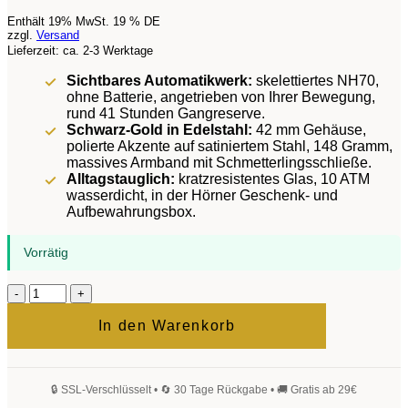
Enthält 19% MwSt. 19 % DE
zzgl.
Versand
Lieferzeit: ca. 2-3 Werktage
Sichtbares Automatikwerk:
skelettiertes NH70,
ohne Batterie, angetrieben von Ihrer Bewegung,
rund 41 Stunden Gangreserve.
Schwarz-Gold in Edelstahl:
42 mm Gehäuse,
polierte Akzente auf satiniertem Stahl, 148 Gramm,
massives Armband mit Schmetterlingsschließe.
Alltagstauglich:
kratzresistentes Glas, 10 ATM
wasserdicht, in der Hörner Geschenk- und
Aufbewahrungsbox.
Vorrätig
Pulsar
Imperial
Automatik
In den Warenkorb
Armbanduhr
Menge