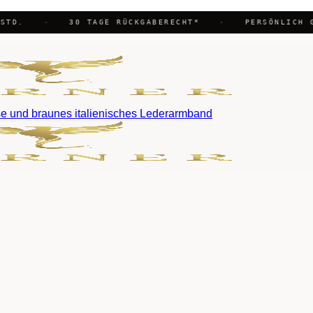
STD.
·
30 TAGE RÜCKGABERECHT*
·
PERSÖNLICH G