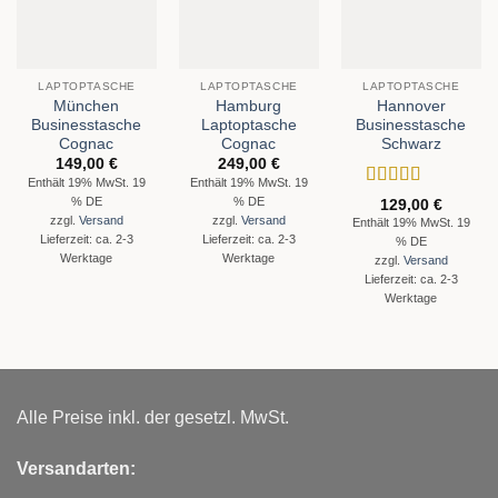
LAPTOPTASCHE
LAPTOPTASCHE
LAPTOPTASCHE
München
Hamburg
Hannover
Businesstasche
Laptoptasche
Businesstasche
Cognac
Cognac
Schwarz
149,00
€
249,00
€
Enthält 19% MwSt. 19
Enthält 19% MwSt. 19
Bewertet
% DE
% DE
129,00
€
mit
5
von 5
zzgl.
Versand
zzgl.
Versand
Enthält 19% MwSt. 19
Lieferzeit: ca. 2-3
Lieferzeit: ca. 2-3
% DE
Werktage
Werktage
zzgl.
Versand
Lieferzeit: ca. 2-3
Werktage
Alle Preise inkl. der gesetzl. MwSt.
Versandarten: