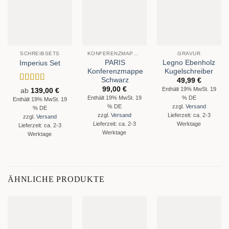
SCHREIBSETS
KONFERENZMAPPEN
GRAVUR
PARIS
Legno Ebenholz
Imperius Set
Konferenzmappe
Kugelschreiber
Schwarz
49,99
€
Bewertet
99,00
€
Enthält 19% MwSt. 19
ab
139,00
€
mit
4
von
Enthält 19% MwSt. 19
% DE
Enthält 19% MwSt. 19
5
% DE
zzgl.
Versand
% DE
zzgl.
Versand
Lieferzeit: ca. 2-3
zzgl.
Versand
Lieferzeit: ca. 2-3
Werktage
Lieferzeit: ca. 2-3
Werktage
Werktage
ÄHNLICHE PRODUKTE