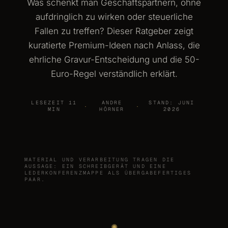
Was schenkt man Geschäftspartnern, ohne
aufdringlich zu wirken oder steuerliche
Fallen zu treffen? Dieser Ratgeber zeigt
kuratierte Premium-Ideen nach Anlass, die
ehrliche Gravur-Entscheidung und die 50-
Euro-Regel verständlich erklärt.
LESEZEIT 11
ANDRE
STAND: JUNI
·
·
MIN
HÖRNER
2026
MATERIAL UND VERARBEITUNG TRAGEN DIE
AUSSAGE: EIN SCHREIBGERÄT UND EINE
LEDERKONFERENZMAPPE ALS ÜBERGABEFERTIGES
PAAR.