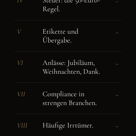
Steuer: die 50-Euro-
IV
→
Regel.
Etikette und
V
→
Übergabe.
Anlässe: Jubiläum,
VI
→
Weihnachten, Dank.
Compliance in
VII
→
strengen Branchen.
Häufige Irrtümer.
VIII
→