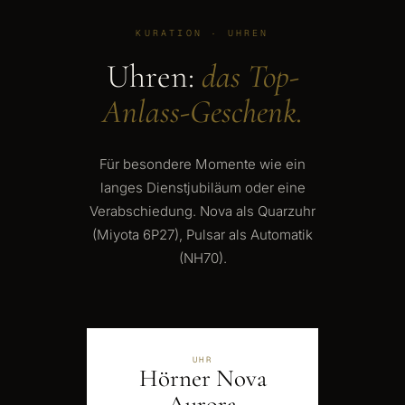
KURATION · UHREN
Uhren:
das Top-
Anlass-Geschenk.
Für besondere Momente wie ein
langes Dienstjubiläum oder eine
Verabschiedung. Nova als Quarzuhr
(Miyota 6P27), Pulsar als Automatik
(NH70).
UHR
Hörner Nova
Aurora