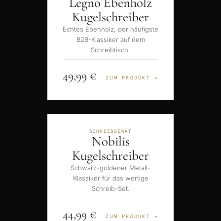
Legno Ebenholz
Kugelschreiber
Echtes Ebenholz, der häufigste
B2B-Klassiker auf dem
Schreibtisch.
49,99 €
ZUM PRODUKT →
SCHREIBGERÄT
Nobilis
Kugelschreiber
Schwarz-goldener Metall-
Klassiker für das wertige
Schreib-Set.
44,99 €
ZUM PRODUKT →