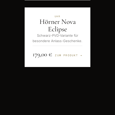
UHR
Hörner Nova
Eclipse
Schwarz-PVD-Variante für
besondere Anlass-Geschenke.
179,00 €
ZUM PRODUKT →