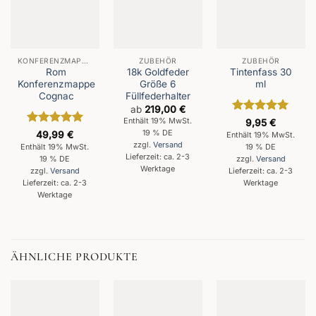
KONFERENZMAPPEN
ZUBEHÖR
ZUBEHÖR
Rom
18k Goldfeder
Tintenfass 30
Konferenzmappe
Größe 6
ml
Cognac
Füllfederhalter
ab
219,00
€
Bewertet
Enthält 19% MwSt.
9,95
€
mit
5
von
Bewertet
19 % DE
49,99
€
Enthält 19% MwSt.
5
mit
5
von
zzgl.
Versand
Enthält 19% MwSt.
19 % DE
5
Lieferzeit: ca. 2-3
19 % DE
zzgl.
Versand
Werktage
zzgl.
Versand
Lieferzeit: ca. 2-3
Lieferzeit: ca. 2-3
Werktage
Werktage
ÄHNLICHE PRODUKTE