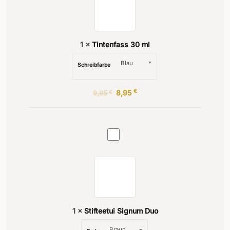
1
×
Tintenfass 30 ml
Schreibfarbe
Ursprünglicher
€
Aktueller
8,95
9,95
€
Preis
Preis
war:
ist:
9,95 €
8,95 €.
Stifteetui
Signum
Duo
1
×
Stifteetui Signum Duo