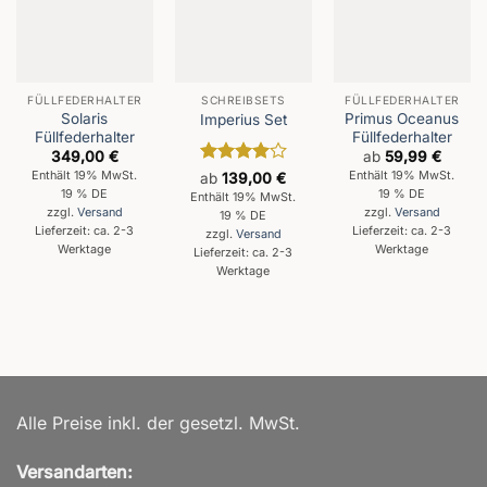
FÜLLFEDERHALTER
SCHREIBSETS
FÜLLFEDERHALTER
Solaris
Primus Oceanus
Imperius Set
Füllfederhalter
Füllfederhalter
349,00
€
ab
59,99
€
Enthält 19% MwSt.
Enthält 19% MwSt.
Bewertet
ab
139,00
€
mit
4
19 % DE
19 % DE
Enthält 19% MwSt.
von 5
zzgl.
Versand
zzgl.
Versand
19 % DE
Lieferzeit: ca. 2-3
Lieferzeit: ca. 2-3
zzgl.
Versand
Werktage
Werktage
Lieferzeit: ca. 2-3
Werktage
Alle Preise inkl. der gesetzl. MwSt.
Versandarten: