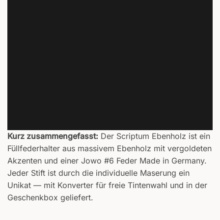
EBENHOLZ-UNIKAT
Kein Stift wie der andere.
Natürliche Maserung, vergoldete
Akzente, deutsche Jowo-Feder —
in der Geschenkbox.
Kurz zusammengefasst:
Der Scriptum Ebenholz ist ein
Füllfederhalter aus massivem Ebenholz mit vergoldeten
Akzenten und einer Jowo #6 Feder Made in Germany.
Jeder Stift ist durch die individuelle Maserung ein
Unikat — mit Konverter für freie Tintenwahl und in der
Geschenkbox geliefert.