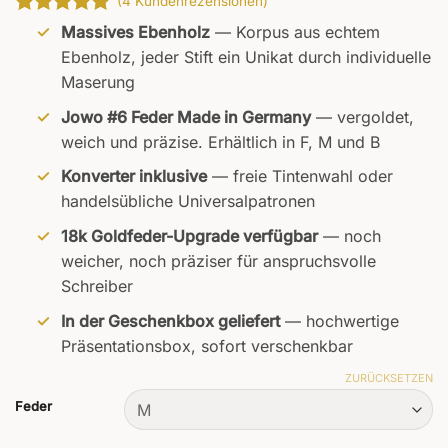
(
4
Kundenrezensionen)
Bewertet
4
Massives Ebenholz
— Korpus aus echtem
mit
5
von
Ebenholz, jeder Stift ein Unikat durch individuelle
5, basierend
Maserung
auf
Kundenbewertungen
Jowo #6 Feder Made in Germany
— vergoldet,
weich und präzise. Erhältlich in F, M und B
Konverter inklusive
— freie Tintenwahl oder
handelsübliche Universalpatronen
18k Goldfeder-Upgrade verfügbar
— noch
weicher, noch präziser für anspruchsvolle
Schreiber
In der Geschenkbox geliefert
— hochwertige
Präsentationsbox, sofort verschenkbar
ZURÜCKSETZEN
Feder