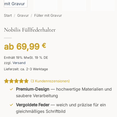
Start
/
Gravur
/
Füller mit Gravur
Nobilis Füllfederhalter
ab
69,99
€
Enthält 19% MwSt. 19 % DE
zzgl.
Versand
Lieferzeit: ca. 2-3 Werktage
(
3
Kundenrezensionen)
Bewertet
3
Premium-Design
— hochwertige Materialien und
mit
4.67
saubere Verarbeitung
von 5,
basierend
Vergoldete Feder
— weich und präzise für ein
auf
gleichmäßiges Schriftbild
Kundenbewertungen