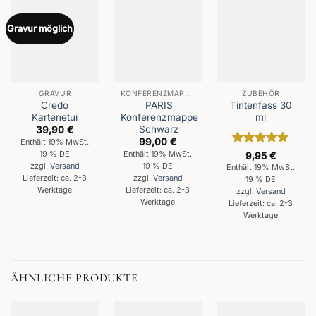
Gravur möglich
GRAVUR
KONFERENZMAPPEN
ZUBEHÖR
Credo
PARIS
Tintenfass 30
Kartenetui
Konferenzmappe
ml
Schwarz
39,90
€
99,00
€
Enthält 19% MwSt.
Bewertet
19 % DE
Enthält 19% MwSt.
9,95
€
mit
5
von
19 % DE
zzgl.
Versand
Enthält 19% MwSt.
5
Lieferzeit: ca. 2-3
zzgl.
Versand
19 % DE
Werktage
Lieferzeit: ca. 2-3
zzgl.
Versand
Werktage
Lieferzeit: ca. 2-3
Werktage
ÄHNLICHE PRODUKTE