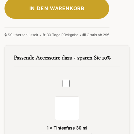
IN DEN WARENKORB
ELEGANT
KLASSISCH
SIGNATUR
MONOGRAMM
HANDSCHRIFT
FRAKTUR
Passende Accessoire dazu - sparen Sie 10%
Tintenfass
0
/25
30
ml
0
/25
1
×
Tintenfass 30 ml