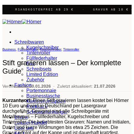
Zum
✺ VERSANDKOSTENFREI AB 29 €
·
GRAVUR AB 10 € —
Inhalt
springen
Schreibwaren
Kugelschreiber
Business
,
Füllfederhalter
,
Kugelschreiber
,
Tintenroller
Tintenroller
Füllfederhalter
Stift gravieren lassen – Der komplette
Etui
Schreibsets
Guide
Limited Edition
Zubehör
Fashion
Veröffentlicht:
30.01.2026
·
Zuletzt aktualisiert:
21.07.2026
Portemonnaie
Businesstasche
Kurzantwort:
Einen Stift gravieren lassen kostet bei Hörner
Konferenzmappen
10 Euro und wird in Deutschland per Lasergravur
Rucksack
durchgeführt. Geeignet sind alle Schreibgeräte mit
Schlüsselanhänger
Metallkorpus – Füllfederhalter, Kugelschreiber und
Uhren
Tintenroller. Die beliebtesten Gravuren: Namen und Initialen,
Lokaler Handel
Daten und kurze Widmungen bis etwa 25 Zeichen. Die
Über uns
Gravur erfolgt auf der Kappe und ist dauerhaft kratzfest.
FAQ