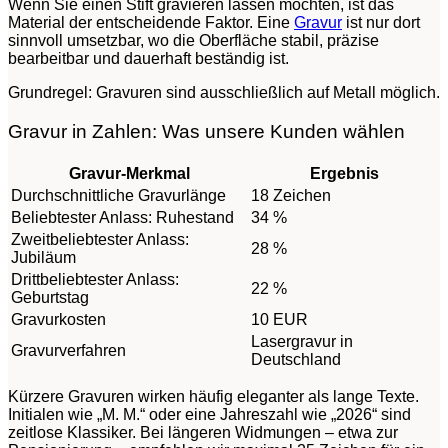
Wenn Sie einen Stift gravieren lassen möchten, ist das
Material der entscheidende Faktor. Eine
Gravur
ist nur dort
sinnvoll umsetzbar, wo die Oberfläche stabil, präzise
bearbeitbar und dauerhaft beständig ist.
Grundregel: Gravuren sind ausschließlich auf Metall möglich.
Gravur in Zahlen: Was unsere Kunden wählen
Gravur-Merkmal
Ergebnis
Durchschnittliche Gravurlänge
18 Zeichen
Beliebtester Anlass: Ruhestand
34 %
Zweitbeliebtester Anlass:
28 %
Jubiläum
Drittbeliebtester Anlass:
22 %
Geburtstag
Gravurkosten
10 EUR
Lasergravur in
Gravurverfahren
Deutschland
Kürzere Gravuren wirken häufig eleganter als lange Texte.
Initialen wie „M. M.“ oder eine Jahreszahl wie „2026“ sind
zeitlose Klassiker. Bei längeren Widmungen – etwa zur