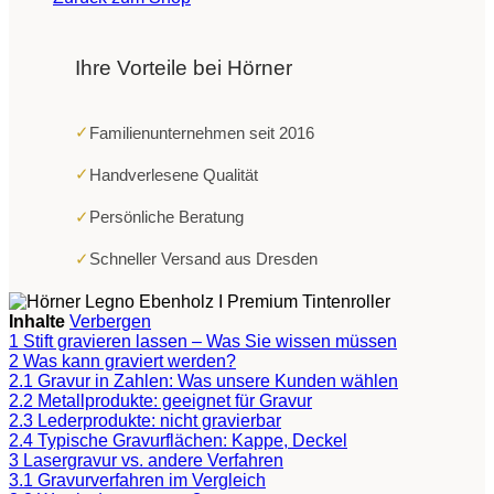
Ihre Vorteile bei Hörner
✓
Familienunternehmen seit 2016
✓
Handverlesene Qualität
✓
Persönliche Beratung
✓
Schneller Versand aus Dresden
Inhalte
Verbergen
1
Stift gravieren lassen – Was Sie wissen müssen
2
Was kann graviert werden?
2.1
Gravur in Zahlen: Was unsere Kunden wählen
2.2
Metallprodukte: geeignet für Gravur
2.3
Lederprodukte: nicht gravierbar
2.4
Typische Gravurflächen: Kappe, Deckel
3
Lasergravur vs. andere Verfahren
3.1
Gravurverfahren im Vergleich