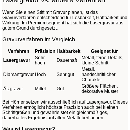
Wenn Sie einen Stift mit Gravur planen, ist das
Gravurverfahren entscheidend für Lesbarkeit, Haltbarkeit und
Wirkung. Im Premiumsegment hat sich die Lasergravur aus
gutem Grund durchgesetzt.
Gravurverfahren im Vergleich
Verfahren
Präzision
Haltbarkeit
Geeignet für
Sehr
Metall, feine Details,
Lasergravur
Dauerhaft
hoch
kleine Schrift
Metall,
Diamantgravur
Hoch
Sehr gut
handschriftlicher
Charakter
Größere Flächen,
Ätzgravur
Mittel
Gut
dekorative Muster
Bei Hörner setzen wir ausschließlich auf Lasergravur. Dieses
Verfahren ermöglicht höchste Präzision auch bei kleinen
Schriftgrößen und gewährleistet ein gleichmäßiges,
dauerhaftes Ergebnis auf allen Metalloberflächen.
Was ist Lasergravur?