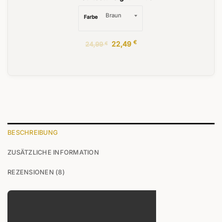
Farbe
Ursprünglicher
€
Aktueller
22,49
24,99
€
Preis
Preis
war:
ist:
24,99 €
22,49 €.
BESCHREIBUNG
ZUSÄTZLICHE INFORMATION
REZENSIONEN (8)