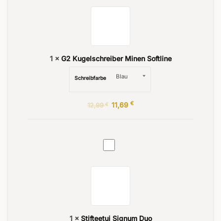
Minen
Softline
1
×
G2 Kugelschreiber Minen Softline
Schreibfarbe
Ursprünglicher
€
Aktueller
11,69
12,99
€
Preis
Preis
war:
ist:
12,99 €
11,69 €.
Stifteetui
Signum
Duo
1
×
Stifteetui Signum Duo