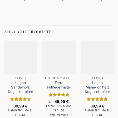
ÄHNLICHE PRODUKTE
GRAVUR
FÜLLER MIT GRAVUR
GRAVUR
Legno
Terra
Legno
Sandelholz
Füllfederhalter
Mahagoniholz
Kugelschreiber
Kugelschreiber
Bewertet
ab
49,99
€
mit
4.93
Bewertet
Bewertet
39,99
€
39,99
€
Enthält 19% MwSt.
von 5
mit
4.63
mit
5
von
Enthält 19% MwSt.
19 % DE
Enthält 19% MwSt.
von 5
5
19 % DE
19 % DE
zzgl.
Versand