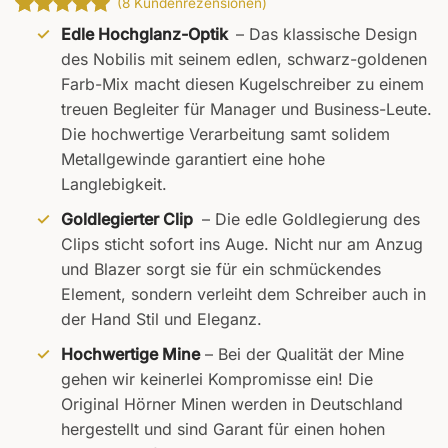
(
8
Kundenrezensionen)
Bewertet
8
Edle Hochglanz-Optik
– Das klassische Design
mit
5
von
des Nobilis mit seinem edlen, schwarz-goldenen
5, basierend
Farb-Mix macht diesen Kugelschreiber zu einem
auf
Kundenbewertungen
treuen Begleiter für Manager und Business-Leute.
Die hochwertige Verarbeitung samt solidem
Metallgewinde garantiert eine hohe
Langlebigkeit.
Goldlegierter Clip
– Die edle Goldlegierung des
Clips sticht sofort ins Auge. Nicht nur am Anzug
und Blazer sorgt sie für ein schmückendes
Element, sondern verleiht dem Schreiber auch in
der Hand Stil und Eleganz.
Hochwertige Mine
– Bei der Qualität der Mine
gehen wir keinerlei Kompromisse ein! Die
Original Hörner Minen werden in Deutschland
hergestellt und sind Garant für einen hohen