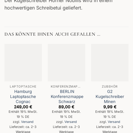
Der Kugelschreiber Hörner Nobilis wird in einem
hochwertigen Schreibetui geliefert.
DAS KÖNNTE IHNEN AUCH GEFALLEN …
LAPTOPTASCHE
KONFERENZMAPPEN
ZUBEHÖR
Hamburg
BERLIN
G2
Laptoptasche
Konferenzmappe
Kugelschreiber
Cognac
Schwarz
Minen
249,00
€
89,00
€
9,99
€
Enthält 19% MwSt.
Enthält 19% MwSt.
Enthält 19% MwSt.
19 % DE
19 % DE
19 % DE
zzgl.
Versand
zzgl.
Versand
zzgl.
Versand
Lieferzeit: ca. 2-3
Lieferzeit: ca. 2-3
Lieferzeit: ca. 2-3
Werktage
Werktage
Werktage