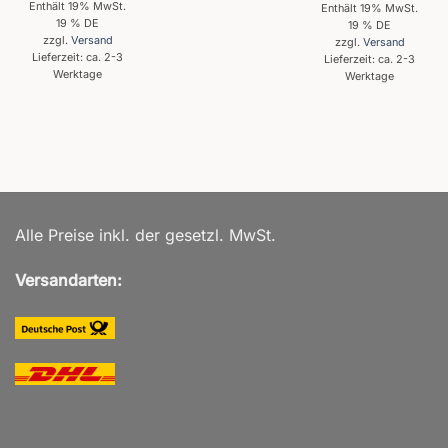
mit
5
von
Enthält 19% MwSt.
Enthält 19% MwSt.
5
19 % DE
19 % DE
zzgl.
Versand
zzgl.
Versand
Lieferzeit: ca. 2-3
Lieferzeit: ca. 2-3
Werktage
Werktage
Alle Preise inkl. der gesetzl. MwSt.
Versandarten: