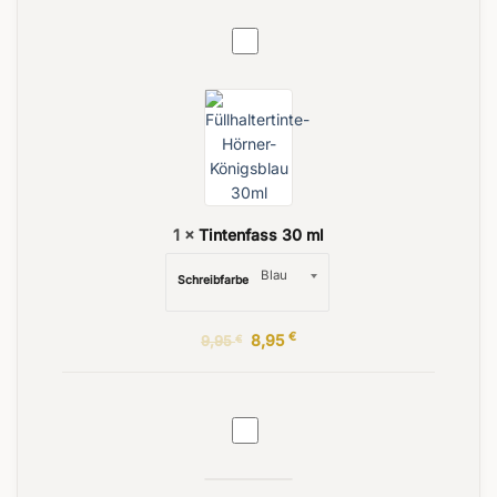
Tintenfass
30
ml
1
×
Tintenfass 30 ml
Schreibfarbe
€
8,95
9,95
€
Stifteetui
Signum
Trio