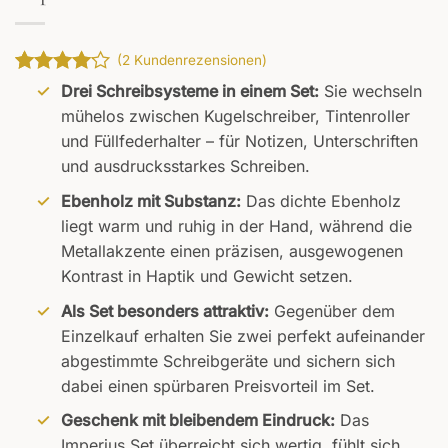
(
2
Kundenrezensionen)
Bewertet
2
Drei Schreibsysteme in einem Set:
Sie wechseln
mit
4
mühelos zwischen Kugelschreiber, Tintenroller
von 5,
und Füllfederhalter – für Notizen, Unterschriften
basierend
auf
und ausdrucksstarkes Schreiben.
Kundenbewertungen
Ebenholz mit Substanz:
Das dichte Ebenholz
liegt warm und ruhig in der Hand, während die
Metallakzente einen präzisen, ausgewogenen
Kontrast in Haptik und Gewicht setzen.
Als Set besonders attraktiv:
Gegenüber dem
Einzelkauf erhalten Sie zwei perfekt aufeinander
abgestimmte Schreibgeräte und sichern sich
dabei einen spürbaren Preisvorteil im Set.
Geschenk mit bleibendem Eindruck:
Das
Imperius Set überreicht sich wertig, fühlt sich