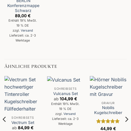
BERLIN
Konferenzmappe
Schwarz
89,00
€
Enthält 19% MwSt.
19 % DE
zzgl.
Versand
Lieferzeit: ca. 2-3
Werktage
ÄHNLICHE PRODUKTE
SCHREIBSETS
Vulcanus Set
ab
104,99
€
GRAVUR
Enthält 19% MwSt.
Nobilis
19 % DE
Kugelschreiber
zzgl.
Versand
SCHREIBSETS
Lieferzeit: ca. 2-3
Vectrum Set
Werktage
ab
84,99
€
Bewertet
44,99
€