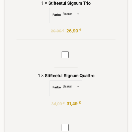
1
×
Stifteetui Signum Trio
Farbe
€
26,99
29,99
€
Stifteetui
Signum
Quattro
1
×
Stifteetui Signum Quattro
Farbe
€
31,49
34,99
€
Regulus
Schlüsselanhänger