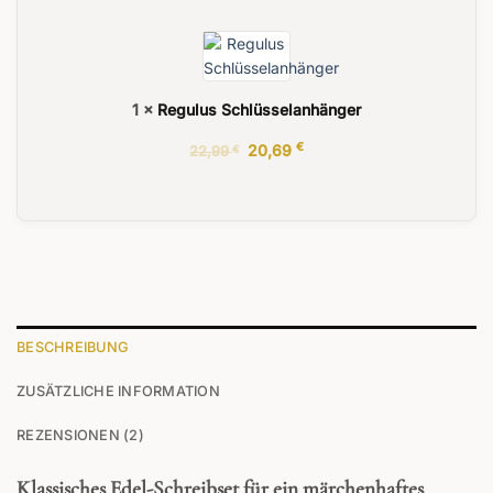
1
×
Regulus Schlüsselanhänger
Ursprünglicher
€
Aktueller
20,69
22,99
€
Preis
Preis
war:
ist:
22,99 €
20,69 €.
BESCHREIBUNG
ZUSÄTZLICHE INFORMATION
REZENSIONEN (2)
Klassisches Edel-Schreibset für ein märchenhaftes