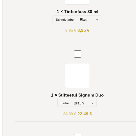
1
×
Tintenfass 30 ml
Schreibfarbe
Ursprünglicher
Aktueller
8,95
€
9,95
€
Preis
Preis
war:
ist:
9,95 €
8,95 €.
Stifteetui
Signum
Duo
1
×
Stifteetui Signum Duo
Farbe
Ursprünglicher
Aktueller
22,49
€
24,99
€
Preis
Preis
war:
ist:
24,99 €
22,49 €.
Regulus