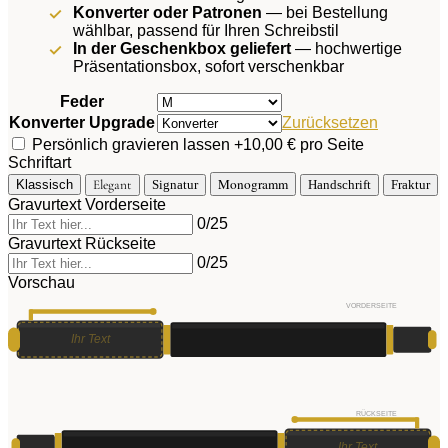
Konverter oder Patronen
— bei Bestellung
wählbar, passend für Ihren Schreibstil
In der Geschenkbox geliefert
— hochwertige
Präsentationsbox, sofort verschenkbar
Feder
Konverter Upgrade
Zurücksetzen
Persönlich gravieren lassen
+10,00 € pro Seite
Schriftart
Monogramm
Klassisch
Elegant
Signatur
Handschrift
Fraktur
Gravurtext Vorderseite
0
/25
Gravurtext Rückseite
0
/25
Vorschau
VORDERSEITE
Ihr Text
RÜCKSEITE
Ihr Text