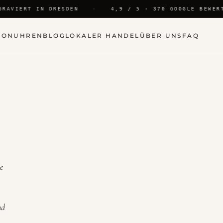
RAVIERT IN DRESDEN
·
4,9 / 5 · 370 GOOGLE BEWERT
ION
UHREN
BLOG
LOKALER HANDEL
ÜBER UNS
FAQ
e
nd