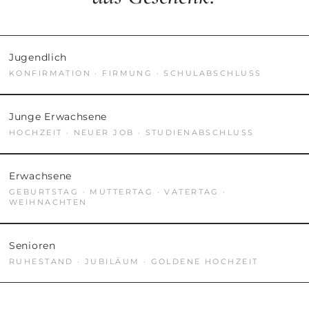
Jugendlich
KONFIRMATION · FIRMUNG · SCHULABSCHLUSS
Junge Erwachsene
HOCHZEIT · NEUER JOB · STUDIENABSCHLUSS
Erwachsene
GEBURTSTAG · MUTTERTAG · VATERTAG ·
WEIHNACHTEN
Senioren
RUHESTAND · JUBILÄUM · GOLDENE HOCHZEIT