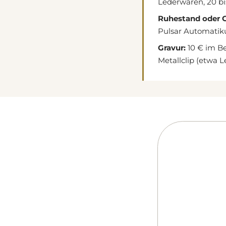
Lederwaren, 20 bi
Ruhestand oder G
Pulsar Automatiku
Gravur:
10 € im Be
Metallclip (etwa 