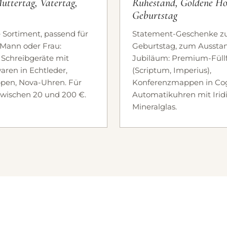
uttertag, Vatertag,
Ruhestand, Goldene Ho
Geburtstag
e Sortiment, passend für
Statement-Geschenke z
Mann oder Frau:
Geburtstag, zum Aussta
e Schreibgeräte mit
Jubiläum: Premium-Füllf
aren in Echtleder,
(Scriptum, Imperius),
en, Nova-Uhren. Für
Konferenzmappen in Cog
zwischen 20 und 200 €.
Automatikuhren mit Iri
Mineralglas.