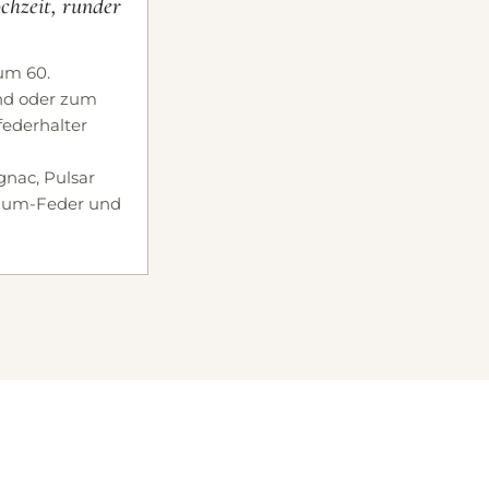
chzeit, runder
um 60.
nd oder zum
ederhalter
nac, Pulsar
dium-Feder und