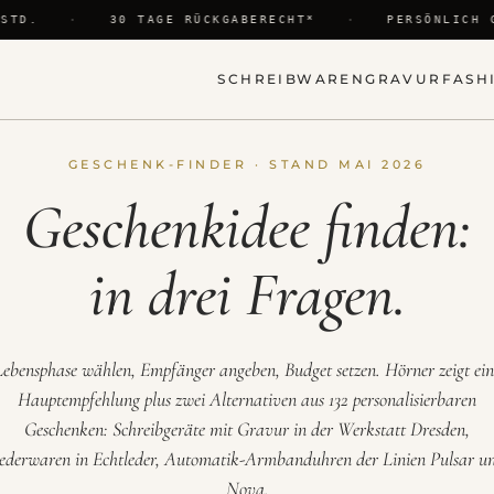
TD.
·
30 TAGE RÜCKGABERECHT*
·
PERSÖNLICH G
SCHREIBWAREN
GRAVUR
FASH
GESCHENK-FINDER · STAND MAI 2026
Geschenkidee finden:
in drei Fragen.
Lebensphase wählen, Empfänger angeben, Budget setzen. Hörner zeigt ein
Hauptempfehlung plus zwei Alternativen aus 132 personalisierbaren
Geschenken: Schreibgeräte mit Gravur in der Werkstatt Dresden,
ederwaren in Echtleder, Automatik-Armbanduhren der Linien Pulsar u
Nova.