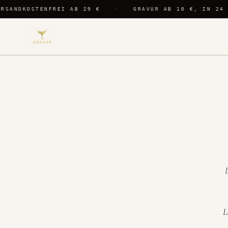
SANDKOSTENFREI AB 29 €
·
GRAVUR AB 10 €, IN 24 S
L