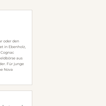
ar oder den
et in Ebenholz,
 Cognac
 Geldbörse aus
er. Für junge
ne Nova