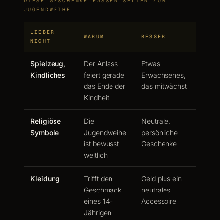
DIESE GESCHENKE PASSEN SELTEN ZUR
JUGENDWEIHE
LIEBER
WARUM
BESSER
NICHT
Spielzeug,
Der Anlass
Etwas
Kindliches
feiert gerade
Erwachsenes,
das Ende der
das mitwächst
Kindheit
Religiöse
Die
Neutrale,
Symbole
Jugendweihe
persönliche
ist bewusst
Geschenke
weltlich
Kleidung
Trifft den
Geld plus ein
Geschmack
neutrales
eines 14-
Accessoire
Jährigen