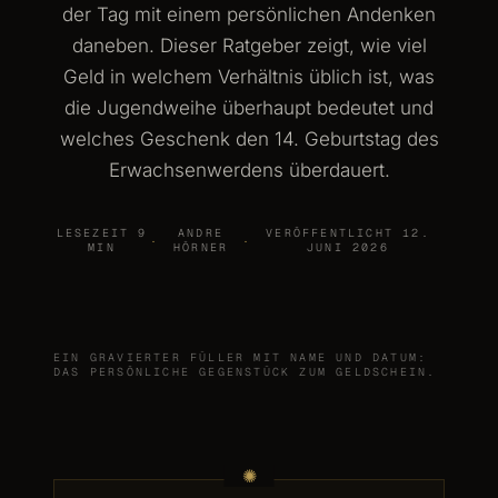
der Tag mit einem persönlichen Andenken
daneben. Dieser Ratgeber zeigt, wie viel
Geld in welchem Verhältnis üblich ist, was
die Jugendweihe überhaupt bedeutet und
welches Geschenk den 14. Geburtstag des
Erwachsenwerdens überdauert.
LESEZEIT 9
ANDRE
VERÖFFENTLICHT 12.
·
·
MIN
HÖRNER
JUNI 2026
EIN GRAVIERTER FÜLLER MIT NAME UND DATUM:
DAS PERSÖNLICHE GEGENSTÜCK ZUM GELDSCHEIN.