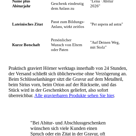
Name plus
"Lena · Abitur
Geschenk eindeutig
Abiturjahr
2026"
dem Anlass zu
Passt zum Bildungs-
Lateinisches Zitat
"Per aspera ad astra"
Anlass, wirkt zeitlos
Persönlicher
"Auf Deinen Weg,
Kurze Botschaft
Wunsch von Eltern
mit Stolz"
oder Paten
Praktisch graviert Hörner werktags innerhalb von 24 Stunden,
der Versand schließt sich üblicherweise ohne Verzögerung an.
Beim Schlüsselanhänger sitzt die Gravur auf dem Metallteil,
beim Sirius vorn, beim Orion auf der Rückseite, und das
Stück wird in der Geschenkbox geliefert, also sofort
überreichbar.
Alle gravierbaren Produkte sehen Sie hier
.
"Bei Abitur- und Abschlussgeschenken
wünschen sich viele Kunden einen
Spruch oder ein Zitat in der Gravur, oft