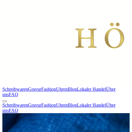
Schreibwaren
Gravur
Fashion
Uhren
Blog
Lokaler Handel
Über
uns
FAQ
Schreibwaren
Gravur
Fashion
Uhren
Blog
Lokaler Handel
Über
uns
FAQ