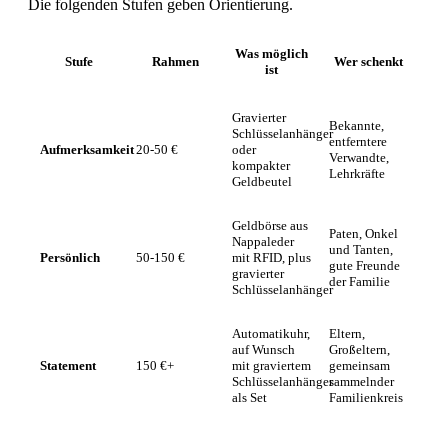
Die folgenden Stufen geben Orientierung.
Was möglich
Stufe
Rahmen
Wer schenkt
ist
Gravierter
Bekannte,
Schlüsselanhänger
entferntere
Aufmerksamkeit
20-50 €
oder
Verwandte,
kompakter
Lehrkräfte
Geldbeutel
Geldbörse aus
Paten, Onkel
Nappaleder
und Tanten,
Persönlich
50-150 €
mit RFID, plus
gute Freunde
gravierter
der Familie
Schlüsselanhänger
Automatikuhr,
Eltern,
auf Wunsch
Großeltern,
Statement
150 €+
mit graviertem
gemeinsam
Schlüsselanhänger
sammelnder
als Set
Familienkreis