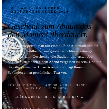
AUSWAHL-RATGEBER ·
ABITURGESCHENKE 2026
Geschenk zum Abitur, das
den Moment überdauert.
Das Abitur erreicht man nur einmal. Eine Automatikuhr, ein
erster guter Geldbeutel, ein gravierter Schlüsselanhänger mit
dem Abiturjahr: Geschenke, die Studium und ersten Job
begleiten, statt nach einem Abend vergessen zu sein. Und für
die Glückwünsche: Unser Assistent schlägt Ihnen in
Sekunden einen persönlichen Text vor.
LESEZEIT 9 MIN
AUTOR: ANDRE HÖRNER
AKTUALISIERT 3. JUNI 2026
GLÜCKWUNSCH MIT KI SCHREIBEN →