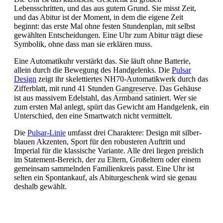
Lebensschritten, und das aus gutem Grund. Sie misst Zeit,
und das Abitur ist der Moment, in dem die eigene Zeit
beginnt: das erste Mal ohne festen Stundenplan, mit selbst
gewählten Entscheidungen. Eine Uhr zum Abitur trägt diese
Symbolik, ohne dass man sie erklären muss.
Eine Automatikuhr verstärkt das. Sie läuft ohne Batterie,
allein durch die Bewegung des Handgelenks. Die
Pulsar
Design
zeigt ihr skelettiertes NH70-
Automatikwerk
durch das
Zifferblatt, mit rund 41 Stunden
Gangreserve
. Das Gehäuse
ist aus massivem Edelstahl, das Armband satiniert. Wer sie
zum ersten Mal anlegt, spürt das Gewicht am Handgelenk, ein
Unterschied, den eine Smartwatch nicht vermittelt.
Die
Pulsar-Linie
umfasst drei Charaktere: Design mit silber-
blauen Akzenten, Sport für den robusteren Auftritt und
Imperial für die klassische Variante. Alle drei liegen preislich
im Statement-Bereich, der zu Eltern, Großeltern oder einem
gemeinsam sammelnden Familienkreis passt. Eine Uhr ist
selten ein Spontankauf, als Abiturgeschenk wird sie genau
deshalb gewählt.