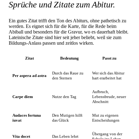
Sprüche und Zitate zum Abitur.
Ein gutes Zitat trifft den Ton des Abiturs, ohne pathetisch zu
werden. Es eignet sich für die Karte, für die Rede beim
Abiball und besonders für die Gravur, wo es dauerhaft bleibt.
Lateinische Zitate sind hier seit jeher beliebt, weil sie zum
Bildungs-Anlass passen und zeitlos wirken.
Zitat
Bedeutung
Passt zu
Durch das Raue zu
Wer sich das Abitur
Per aspera ad astra
den Sternen
hart erarbeitet hat
Aufbruch,
Carpe diem
Nutze den Tag
Lebensfreude, neuer
Abschnitt
Audaces fortuna
Den Mutigen hilft
Mut zu eigenen
iuvat
das Glück
Entscheidungen
Übergang von der
Vita docet
Das Leben lehrt
Schule ins Leben