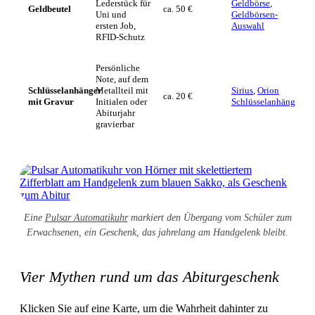
Lederstück für
Geldbörse
,
Geldbeutel
ca. 50 €
Uni und
Geldbörsen-
ersten Job,
Auswahl
RFID-Schutz
Persönliche
Note, auf dem
Schlüsselanhänger
Metallteil mit
Sirius
,
Orion
ca. 20 €
mit Gravur
Initialen oder
Schlüsselanhänger
Abiturjahr
gravierbar
Eine
Pulsar Automatikuhr
markiert den Übergang vom Schüler zum
Erwachsenen, ein Geschenk, das jahrelang am Handgelenk bleibt.
Vier Mythen rund um das Abiturgeschenk
Klicken Sie auf eine Karte, um die Wahrheit dahinter zu