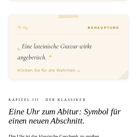
tägliches Werkzeug.
HALBWAHR
№ 04
№ 04
BEHAUPTUNG
„
Kommt auf die Länge an. Ein ganzer Satz
Eine lateinische Gravur wirkt
wirkt schnell aufgesetzt. Ein kurzes Zitat wie
“
angeberisch.
"Per aspera ad astra", das zur beschenkten
Person passt, wirkt durchdacht und bleibt
Klicken Sie für die Wahrheit →
zeitlos lesbar auf dem Stift.
KAPITEL III · DER KLASSIKER
Eine Uhr zum Abitur: Symbol für
einen neuen Abschnitt.
Die Uhr ist das klassische Geschenk zu großen