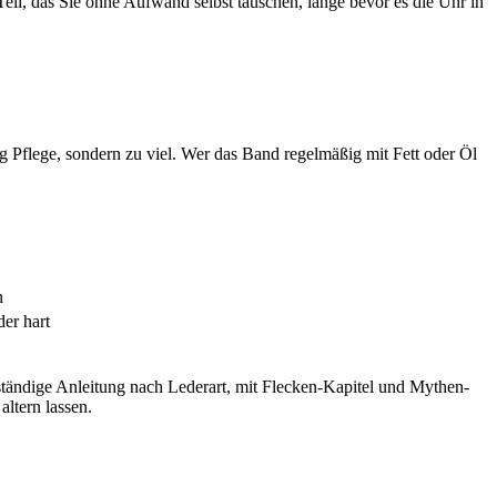
Teil, das Sie ohne Aufwand selbst tauschen, lange bevor es die Uhr in
ig Pflege, sondern zu viel. Wer das Band regelmäßig mit Fett oder Öl
n
er hart
ollständige Anleitung nach Lederart, mit Flecken-Kapitel und Mythen-
altern lassen.