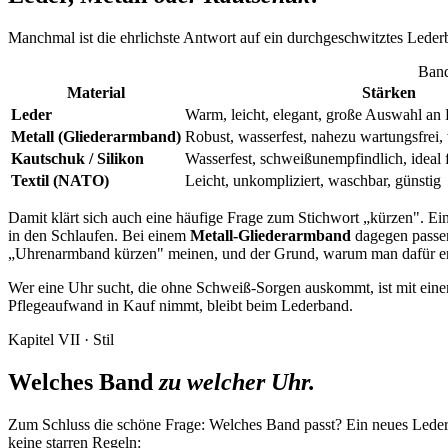
Manchmal ist die ehrlichste Antwort auf ein durchgeschwitztes Lederb
Band
Material
Stärken
Leder
Warm, leicht, elegant, große Auswahl a
Metall (Gliederarmband)
Robust, wasserfest, nahezu wartungsfrei,
Kautschuk / Silikon
Wasserfest, schweißunempfindlich, ideal 
Textil (NATO)
Leicht, unkompliziert, waschbar, günstig
Damit klärt sich auch eine häufige Frage zum Stichwort „kürzen". Ei
in den Schlaufen. Bei einem
Metall-Gliederarmband
dagegen passen 
„Uhrenarmband kürzen" meinen, und der Grund, warum man dafür e
Wer eine Uhr sucht, die ohne Schweiß-Sorgen auskommt, ist mit eine
Pflegeaufwand in Kauf nimmt, bleibt beim Lederband.
Kapitel VII · Stil
Welches Band
zu welcher Uhr.
Zum Schluss die schöne Frage: Welches Band passt? Ein neues Leder
keine starren Regeln: