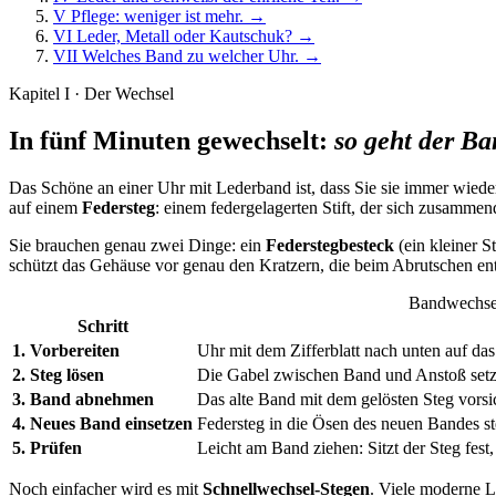
V
Pflege: weniger ist mehr.
→
VI
Leder, Metall oder Kautschuk?
→
VII
Welches Band zu welcher Uhr.
→
Kapitel I · Der Wechsel
In fünf Minuten gewechselt:
so geht der B
Das Schöne an einer Uhr mit Lederband ist, dass Sie sie immer wieder
auf einem
Federsteg
: einem federgelagerten Stift, der sich zusamme
Sie brauchen genau zwei Dinge: ein
Federstegbesteck
(ein kleiner S
schützt das Gehäuse vor genau den Kratzern, die beim Abrutschen en
Bandwechsel 
Schritt
1. Vorbereiten
Uhr mit dem Zifferblatt nach unten auf da
2. Steg lösen
Die Gabel zwischen Band und Anstoß setz
3. Band abnehmen
Das alte Band mit dem gelösten Steg vors
4. Neues Band einsetzen
Federsteg in die Ösen des neuen Bandes s
5. Prüfen
Leicht am Band ziehen: Sitzt der Steg fest,
Noch einfacher wird es mit
Schnellwechsel-Stegen
. Viele moderne L