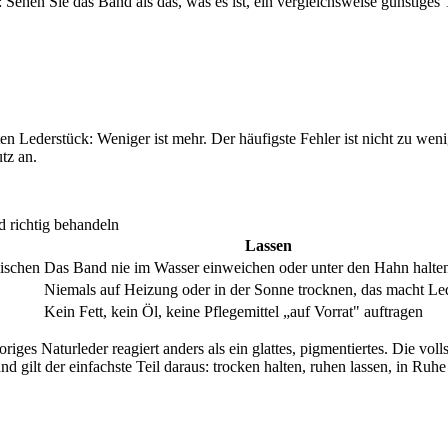
Sehen Sie das Band als das, was es ist, ein vergleichsweise günstiges 
en Lederstück: Weniger ist mehr. Der häufigste Fehler ist nicht zu wen
tz an.
 richtig behandeln
Lassen
wischen
Das Band nie im Wasser einweichen oder unter den Hahn halte
Niemals auf Heizung oder in der Sonne trocknen, das macht Led
Kein Fett, kein Öl, keine Pflegemittel „auf Vorrat" auftragen
poriges Naturleder reagiert anders als ein glattes, pigmentiertes. Die v
d gilt der einfachste Teil daraus: trocken halten, ruhen lassen, in Ruhe 