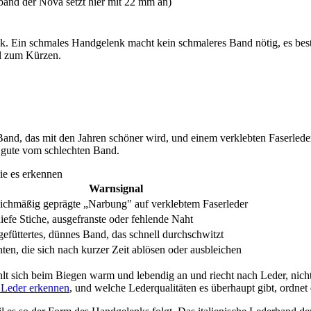
band der Nova setzt hier mit 22 mm an)
k. Ein schmales Handgelenk macht kein schmaleres Band nötig, es bes
el zum Kürzen.
and, das mit den Jahren schöner wird, und einem verklebten Faserlede
as gute vom schlechten Band.
ie es erkennen
Warnsignal
ichmäßig geprägte „Narbung" auf verklebtem Faserleder
iefe Stiche, ausgefranste oder fehlende Naht
efüttertes, dünnes Band, das schnell durchschwitzt
ten, die sich nach kurzer Zeit ablösen oder ausbleichen
ühlt sich beim Biegen warm und lebendig an und riecht nach Leder, nich
 Leder erkennen
, und welche Lederqualitäten es überhaupt gibt, ordne