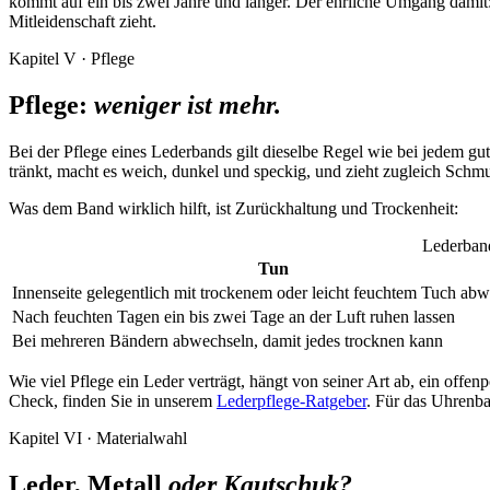
kommt auf ein bis zwei Jahre und länger. Der ehrliche Umgang damit: 
Mitleidenschaft zieht.
Kapitel V · Pflege
Pflege:
weniger ist mehr.
Bei der Pflege eines Lederbands gilt dieselbe Regel wie bei jedem gut
tränkt, macht es weich, dunkel und speckig, und zieht zugleich Schmu
Was dem Band wirklich hilft, ist Zurückhaltung und Trockenheit:
Lederband
Tun
Innenseite gelegentlich mit trockenem oder leicht feuchtem Tuch ab
Nach feuchten Tagen ein bis zwei Tage an der Luft ruhen lassen
Bei mehreren Bändern abwechseln, damit jedes trocknen kann
Wie viel Pflege ein Leder verträgt, hängt von seiner Art ab, ein offen
Check, finden Sie in unserem
Lederpflege-Ratgeber
. Für das Uhrenban
Kapitel VI · Materialwahl
Leder, Metall
oder Kautschuk?