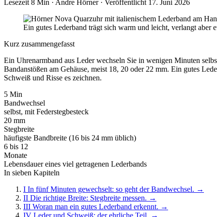
Lesezeit 8 Min
·
Andre Hörner
·
Veröffentlicht 17. Juni 2026
Ein gutes Lederband trägt sich warm und leicht, verlangt aber
Kurz zusammengefasst
Ein Uhrenarmband aus Leder wechseln Sie in wenigen Minuten selbst: 
Bandanstößen am Gehäuse, meist 18, 20 oder 22 mm. Ein gutes Lederba
Schweiß und Risse es zeichnen.
5 Min
Bandwechsel
selbst, mit Federstegbesteck
20 mm
Stegbreite
häufigste Bandbreite (16 bis 24 mm üblich)
6 bis 12
Monate
Lebensdauer eines viel getragenen Lederbands
In sieben Kapiteln
I
In fünf Minuten gewechselt: so geht der Bandwechsel.
→
II
Die richtige Breite: Stegbreite messen.
→
III
Woran man ein gutes Lederband erkennt.
→
IV
Leder und Schweiß: der ehrliche Teil.
→