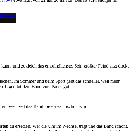
er
Nova
etwa läuft von 22 auf 20 mm zu. Das ist aufwendiger im
L
 kann, und zugleich das empfindlichste. Sein größter Feind sitzt direkt
 riechen. Im Sommer und beim Sport geht das schneller, weil mehr
ßen Tagen tut dem Band eine Pause gut.
ondern wechselt das Band, bevor es unschön wird.
naten
zu ersetzen. Wer die Uhr im Wechsel trägt und das Band schont,