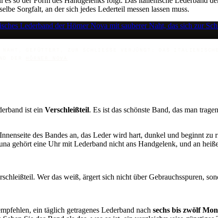
l es so der Form des Handgelenks folgt. Das italienische Lederband d
selbe Sorgfalt, an der sich jedes Lederteil messen lassen muss.
 NAHT, GEFÜTTERT, ZUR SCHLIESSE VERJÜNGT: DAS ITALIENISCHE 
ND DER
HÖRNER NOVA
erband ist ein
Verschleißteil
. Es ist das schönste Band, das man tragen
 Innenseite des Bandes an, das Leder wird hart, dunkel und beginnt zu
 Sauna gehört eine Uhr mit Lederband nicht ans Handgelenk, und an hei
erschleißteil. Wer das weiß, ärgert sich nicht über Gebrauchsspuren, s
 empfehlen, ein täglich getragenes Lederband nach
sechs bis zwölf Mo