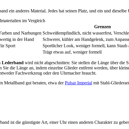
and ein anderes Material. Jedes hat seinen Platz, und ein und dieselbe
materialien im Vergleich
Grenzen
n Farben und Narbungen
Schweißempfindlich, nicht wasserfest, Verschlei
 wertig in der Hand
Schwerer, kühler am Handgelenk, zum Anpass
für Sport
Sportlicher Look, weniger formell, kann Staub
Trägt etwas auf, weniger formell
n
Lederband
wird nicht abgeschnitten: Sie stellen die Länge über die
Sie die Länge an, indem einzelne Glieder entfernt werden, über kleine
ntweder Fachwerkzeug oder den Uhrmacher braucht.
m Metallband gut beraten, etwa der
Pulsar Imperial
mit Stahl-Gliedera
band ist die günstigste Art, einer Uhr einen anderen Charakter zu ge