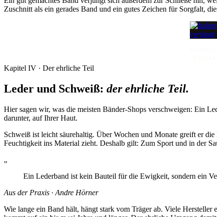
Ein gut gemachtes Band verjüngt sich außerdem zur Schließe hin, wei
Zuschnitt als ein gerades Band und ein gutes Zeichen für Sorgfalt, die
SAUBERE
EDERBA
Kapitel IV · Der ehrliche Teil
Leder und Schweiß:
der ehrliche Teil.
Hier sagen wir, was die meisten Bänder-Shops verschweigen: Ein Led
darunter, auf Ihrer Haut.
Schweiß ist leicht säurehaltig. Über Wochen und Monate greift er die
Feuchtigkeit ins Material zieht. Deshalb gilt: Zum Sport und in der
„
Ein Lederband ist kein Bauteil für die Ewigkeit, sondern ein V
Aus der Praxis · Andre Hörner
Wie lange ein Band hält, hängt stark vom Träger ab. Viele Hersteller