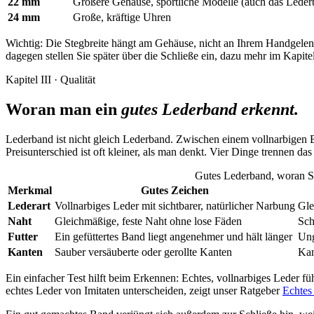
22 mm
Größere Gehäuse, sportliche Modelle (auch das Leder
24 mm
Große, kräftige Uhren
Wichtig: Die Stegbreite hängt am Gehäuse, nicht an Ihrem Handgelen
dagegen stellen Sie später über die Schließe ein, dazu mehr im Kapit
Kapitel III · Qualität
Woran man ein
gutes Lederband erkennt.
Lederband ist nicht gleich Lederband. Zwischen einem vollnarbigen B
Preisunterschied ist oft kleiner, als man denkt. Vier Dinge trennen d
Gutes Lederband, woran S
Merkmal
Gutes Zeichen
Lederart
Vollnarbiges Leder mit sichtbarer, natürlicher Narbung
Gle
Naht
Gleichmäßige, feste Naht ohne lose Fäden
Sch
Futter
Ein gefüttertes Band liegt angenehmer und hält länger
Ung
Kanten
Sauber versäuberte oder gerollte Kanten
Kan
Ein einfacher Test hilft beim Erkennen: Echtes, vollnarbiges Leder f
echtes Leder von Imitaten unterscheiden, zeigt unser Ratgeber
Echtes