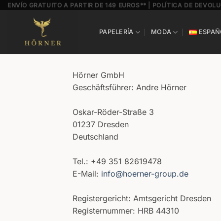
Saltar
ENVÍO GRATUITO A PARTIR DE 149 EUROS** | POLÍTICA DE DEVOLU
al
contenido
PAPELERÍA
MODA
ESPAÑ
Hörner GmbH
Geschäftsführer: Andre Hörner
Oskar-Röder-Straße 3
01237 Dresden
Deutschland
Tel.: +49 351 82619478
E-Mail:
info@hoerner-group.de
Registergericht: Amtsgericht Dresden
Registernummer: HRB 44310