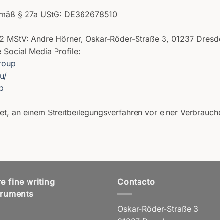
gemäß § 27a UStG: DE362678510
bs. 2 MStV: Andre Hörner, Oskar-Röder-Straße 3, 01237 Dresd
 Social Media Profile:
roup
u/
p
htet, an einem Streitbeilegungsverfahren vor einer Verbrauch
e fine writing
Contacto
truments
Oskar-Röder-Straße 3