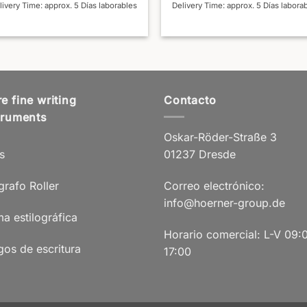
livery Time: approx. 5 Días laborables
Delivery Time: approx. 5 Días labora
e fine writing
Contacto
truments
Oskar-Röder-Straße 3
s
01237 Dresde
grafo Roller
Correo electrónico:
info@hoerner-group.de
a estilográfica
Horario comercial: L-V 09:
gos de escritura
17:00