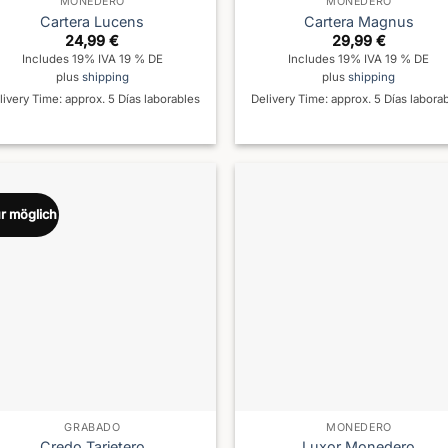
MONEDERO
MONEDERO
Cartera Lucens
Cartera Magnus
24,99
€
29,99
€
Includes 19% IVA 19 % DE
Includes 19% IVA 19 % DE
plus
shipping
plus
shipping
livery Time: approx. 5 Días laborables
Delivery Time: approx. 5 Días labora
r möglich
GRABADO
MONEDERO
Credo Tarjetero
Luxor Monedero