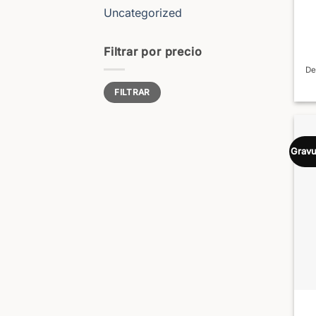
Uncategorized
Filtrar por precio
De
Precio
Precio
FILTRAR
mínimo
máximo
Gravu