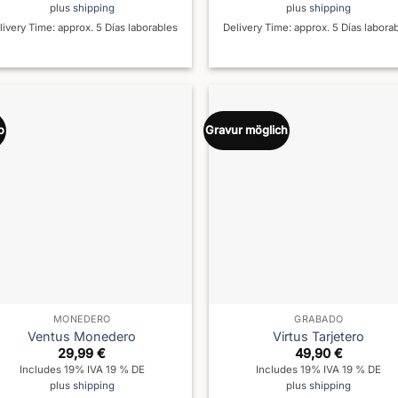
plus
shipping
plus
shipping
livery Time: approx. 5 Días laborables
Delivery Time: approx. 5 Días labora
o
Gravur möglich
MONEDERO
GRABADO
Ventus Monedero
Virtus Tarjetero
29,99
€
49,90
€
Includes 19% IVA 19 % DE
Includes 19% IVA 19 % DE
plus
shipping
plus
shipping