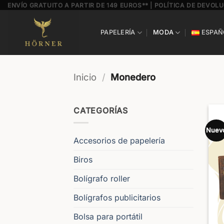
Saltar
ENVÍO GRATUITO A PARTIR DE 149 EUROS** | POLÍTICA DE DEVOLU
al
contenido
PAPELERÍA
MODA
ESPAÑ
Inicio
/
Monedero
CATEGORÍAS
Nuev
Accesorios de papelería
Biros
Bolígrafo roller
Bolígrafos publicitarios
Bolsa para portátil