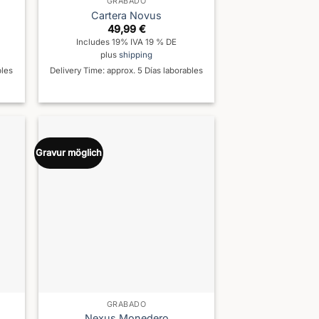
GRABADO
Cartera Novus
49,99
€
Includes 19% IVA 19 % DE
plus
shipping
bles
Delivery Time: approx. 5 Días laborables
Gravur möglich
GRABADO
Nexus Monedero