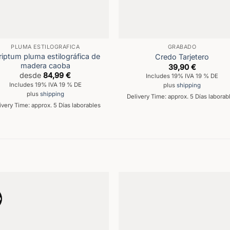
PLUMA ESTILOGRÁFICA
GRABADO
riptum pluma estilográfica de
Credo Tarjetero
madera caoba
39,90
€
desde
84,99
€
Includes 19% IVA 19 % DE
Includes 19% IVA 19 % DE
plus
shipping
plus
shipping
Delivery Time: approx. 5 Días laborab
ivery Time: approx. 5 Días laborables
o