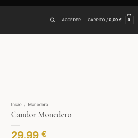
0
ACCEDER
CARRITO /
0,00
€
Inicio
/
Monedero
Candor Monedero
29,99
€