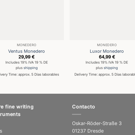
MONEDERO
MONEDERO
Ventus Monedero
Luxor Monedero
29,99
€
64,99
€
Includes 19% IVA 19 % DE
Includes 19% IVA 19 % DE
plus
shipping
plus
shipping
ivery Time: approx. 5 Días laborables
Delivery Time: approx. 5 Días laborab
e fine writing
Contacto
truments
Oskar-Röder-Straße 3
s
01237 Dresde