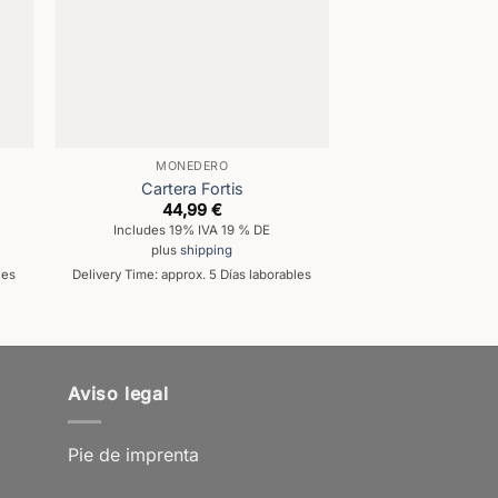
MONEDERO
MONED
Cartera Fortis
Portemonna
44,99
€
34,9
Includes 19% IVA 19 % DE
Includes 19% 
plus
shipping
plus
shi
les
Delivery Time: approx. 5 Días laborables
Delivery Time: approx
Aviso legal
Pie de imprenta