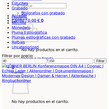
Estuches
Buscar
Grabado
por:
Bolígrafos con grabado
Acceder
Llaveros
Carrito /
0,00
€
0
Mochila
Monedero
Pluma Estilográfica
Plumas estilográficas con grabado
Relojes
Uncategorized
No hay productos en el carrito.
Filtrar por precio
Volver a la tienda
Precio
Precio
Filtrar
mínimo
máximo
0
Carrito
No hay productos en el carrito.