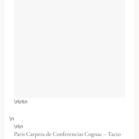
\n\n\n
\n
\n\n
Paris Carpeta de Conferencias Cognac – Tacto