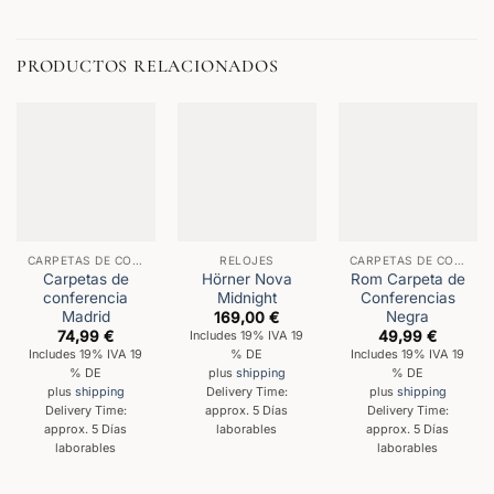
PRODUCTOS RELACIONADOS
CARPETAS DE CONFERENCIAS
RELOJES
CARPETAS DE CONFERENCIAS
Carpetas de
Hörner Nova
Rom Carpeta de
conferencia
Midnight
Conferencias
Madrid
Negra
169,00
€
74,99
€
49,99
€
Includes 19% IVA 19
Includes 19% IVA 19
% DE
Includes 19% IVA 19
% DE
% DE
plus
shipping
plus
shipping
Delivery Time:
plus
shipping
Delivery Time:
approx. 5 Días
Delivery Time:
approx. 5 Días
laborables
approx. 5 Días
laborables
laborables