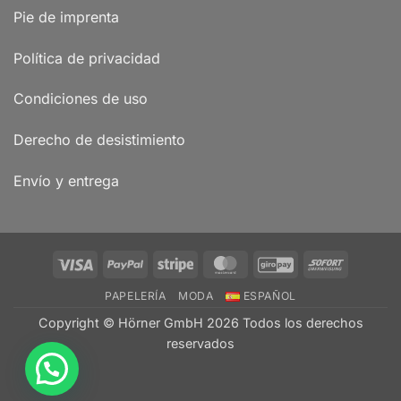
Pie de imprenta
Política de privacidad
Condiciones de uso
Derecho de desistimiento
Envío y entrega
Visa
PayPal
Stripe
MasterCard
GiroPay
Sofort
PAPELERÍA
MODA
ESPAÑOL
Copyright © Hörner GmbH 2026 Todos los derechos
reservados