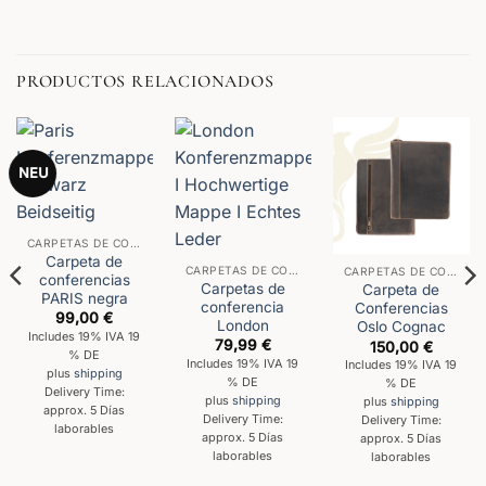
PRODUCTOS RELACIONADOS
NEU
CARPETAS DE CONFERENCIAS
Carpeta de
CARPETAS DE CONFERENCIAS
CARPETAS DE CONFERENCIAS
conferencias
Carpetas de
Carpeta de
PARIS negra
conferencia
Conferencias
99,00
€
London
Oslo Cognac
Includes 19% IVA 19
79,99
€
150,00
€
% DE
Includes 19% IVA 19
Includes 19% IVA 19
plus
shipping
% DE
% DE
Delivery Time:
plus
shipping
plus
shipping
approx. 5 Días
Delivery Time:
Delivery Time:
laborables
approx. 5 Días
approx. 5 Días
laborables
laborables