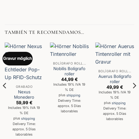
TAMBIÉN TE RECOMENDAMOS…
Gravur möglich
BOLÍGRAFO ROLLER
Nobilis Bolígrafo
BOLÍGRAFO ROLLER
roller
Auerus Bolígrafo
44,99
€
roller
Includes 19% IVA 19
GRABADO
49,99
€
% DE
Nexus
Includes 19% IVA 19
plus
shipping
Monedero
% DE
Delivery Time:
59,99
€
plus
shipping
approx. 5 Días
Includes 19% IVA 19
Delivery Time:
laborables
% DE
approx. 5 Días
plus
shipping
laborables
Delivery Time:
approx. 5 Días
laborables