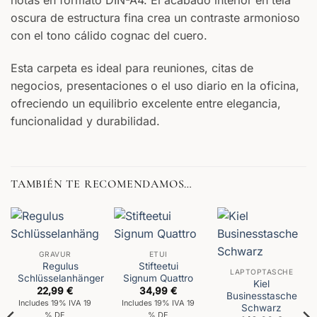
notas en formato DIN-A4. El acabado interior en tela
oscura de estructura fina crea un contraste armonioso
con el tono cálido cognac del cuero.
Esta carpeta es ideal para reuniones, citas de
negocios, presentaciones o el uso diario en la oficina,
ofreciendo un equilibrio excelente entre elegancia,
funcionalidad y durabilidad.
TAMBIÉN TE RECOMENDAMOS…
GRAVUR
ETUI
Regulus
Stifteetui
LAPTOPTASCHE
Schlüsselanhänger
Signum Quattro
Kiel
22,99
€
34,99
€
Businesstasche
Includes 19% IVA 19
Includes 19% IVA 19
Schwarz
% DE
% DE