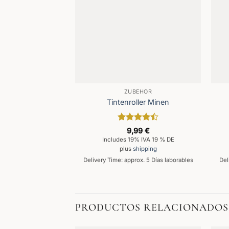
ZUBEHÖR
Tintenroller Minen
Valorado
9,99
€
con
4.5
Includes 19% IVA 19 % DE
de 5
plus
shipping
Delivery Time: approx. 5 Días laborables
Del
PRODUCTOS RELACIONADOS