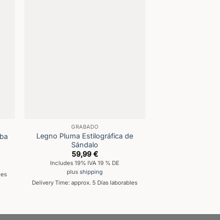
GRABADO
BIR
Legno Pluma Estilográfica de
oba
Obscurus
Sándalo
49,9
59,99
€
Includes 19% 
Includes 19% IVA 19 % DE
plus
shi
plus
shipping
les
Delivery Time: approx
Delivery Time: approx. 5 Días laborables