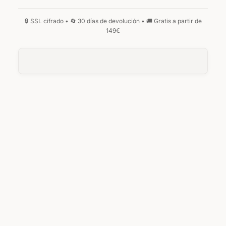
MANUSCRITA
GÓTICA
MONOGRAMA
0
/25
ANVERSO
Su texto