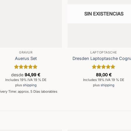
SIN EXISTENCIAS
GRAVUR
LAPTOPTASCHE
Auerus Set
Dresden Laptoptasche Cogn
Valorado
Valorado
desde
94,99
€
89,00
€
con
5
de 5
con
5
de 5
Includes 19% IVA 19 % DE
Includes 19% IVA 19 % DE
plus
shipping
plus
shipping
ivery Time: approx. 5 Días laborables