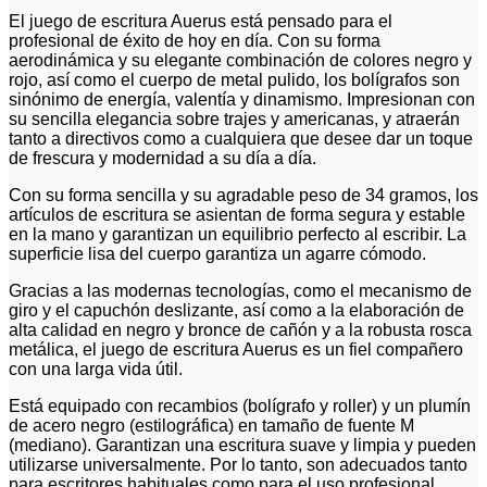
El juego de escritura Auerus está pensado para el
profesional de éxito de hoy en día. Con su forma
aerodinámica y su elegante combinación de colores negro y
rojo, así como el cuerpo de metal pulido, los bolígrafos son
sinónimo de energía, valentía y dinamismo. Impresionan con
su sencilla elegancia sobre trajes y americanas, y atraerán
tanto a directivos como a cualquiera que desee dar un toque
de frescura y modernidad a su día a día.
Con su forma sencilla y su agradable peso de 34 gramos, los
artículos de escritura se asientan de forma segura y estable
en la mano y garantizan un equilibrio perfecto al escribir. La
superficie lisa del cuerpo garantiza un agarre cómodo.
Gracias a las modernas tecnologías, como el mecanismo de
giro y el capuchón deslizante, así como a la elaboración de
alta calidad en negro y bronce de cañón y a la robusta rosca
metálica, el juego de escritura Auerus es un fiel compañero
con una larga vida útil.
Está equipado con recambios (bolígrafo y roller) y un plumín
de acero negro (estilográfica) en tamaño de fuente M
(mediano). Garantizan una escritura suave y limpia y pueden
utilizarse universalmente. Por lo tanto, son adecuados tanto
para escritores habituales como para el uso profesional