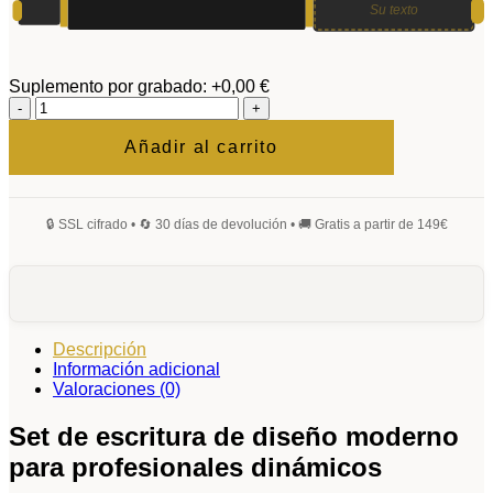
Su texto
Suplemento por grabado:
+0,00 €
Auerus
Conjuntos
de
Añadir al carrito
escritura
cantidad
Descripción
Información adicional
Valoraciones (0)
Set de escritura de diseño moderno
para profesionales dinámicos