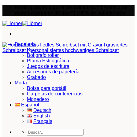
Saltar
Envío gratuito a partir de 149 euros** | Política de
al
devoluciones de 30 días* | 100% de satisfacción
contenido
Papelería
Biros
Bolígrafo roller
Pluma Estilográfica
Juegos de escritura
Accesorios de papelería
Grabado
Moda
Bolsa para portátil
Carpetas de conferencias
Monedero
Español
Deutsch
English
Français
Buscar
por: