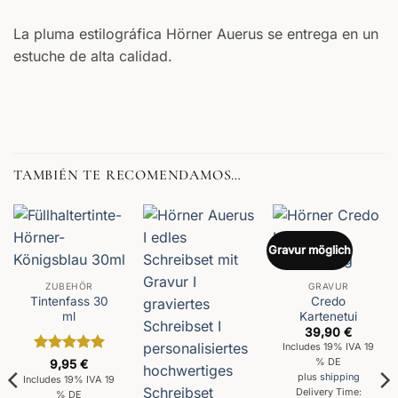
La pluma estilográfica Hörner Auerus se entrega en un
estuche de alta calidad.
TAMBIÉN TE RECOMENDAMOS…
Gravur möglich
ZUBEHÖR
GRAVUR
Tintenfass 30
Credo
ml
Kartenetui
39,90
€
Includes 19% IVA 19
Valorado
% DE
9,95
€
con
5
de 5
plus
shipping
Includes 19% IVA 19
Delivery Time:
% DE