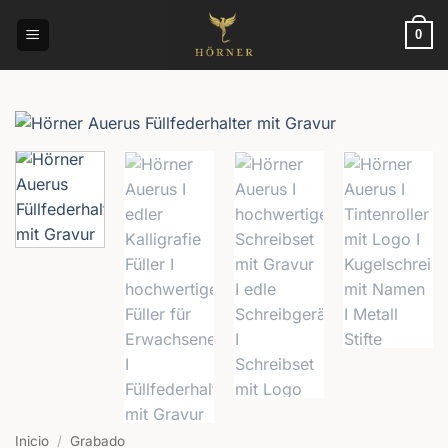
Saltar
al
0
contenido
Inicio
/
Grabado