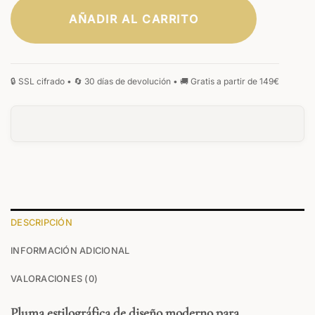
AÑADIR AL CARRITO
CLÁSICA
ELEGANTE
FIRMA
MONOGRAMA
MANUSCRITA
GÓTICA
0
/25
DESCRIPCIÓN
INFORMACIÓN ADICIONAL
ANVERSO
VALORACIONES (0)
Su texto
Pluma estilográfica de diseño moderno para