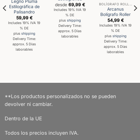
Legno Pluma
BOLÍGRAFO ROLLER
desde
69,99
€
Estilográfica de
Arcanus
Includes 19% IVA 19
Palisandro
Bolígrafo Roller
% DE
59,99
€
54,99
€
plus
shipping
Includes 19% IVA 19
Includes 19% IVA 19
Delivery Time:
% DE
% DE
approx. 5 Días
plus
shipping
plus
shipping
laborables
Delivery Time:
Delivery Time:
approx. 5 Días
approx. 5 Días
laborables
laborables
**Los productos personalizados no se pueden
devolver ni cambiar.
Dentro de la UE
Todos los precios incluyen IVA.