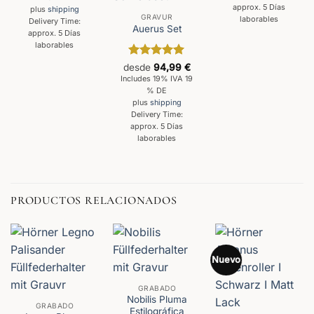
approx. 5 Días
plus
shipping
GRAVUR
laborables
Delivery Time:
Auerus Set
approx. 5 Días
laborables
Valorado
desde
94,99
€
con
5
de 5
Includes 19% IVA 19
% DE
plus
shipping
Delivery Time:
approx. 5 Días
laborables
PRODUCTOS RELACIONADOS
Nuevo
GRABADO
Nobilis Pluma
GRABADO
Estilográfica