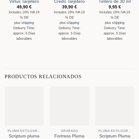
Virtus Tarjetero
Credo Tarjetero
Tintero de 30 ml
49,90
€
39,90
€
9,95
€
Includes 19% IVA 19
Includes 19% IVA 19
Includes 19% IVA 19
% DE
% DE
% DE
plus
shipping
plus
shipping
plus
shipping
Delivery Time:
Delivery Time:
Delivery Time:
approx. 5 Días
approx. 5 Días
approx. 5 Días
laborables
laborables
laborables
PRODUCTOS RELACIONADOS
PLUMA ESTILOGRÁFICA
GRABADO
PLUMA ESTILOGRÁFICA
Scriptum pluma
Fortress Pluma
Scriptum Pluma