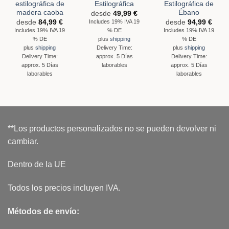
estilográfica de
Estilográfica
Estilográfica de
madera caoba
Ébano
desde
49,99
€
desde
84,99
€
desde
94,99
€
Includes 19% IVA 19
Includes 19% IVA 19
% DE
Includes 19% IVA 19
% DE
% DE
plus
shipping
plus
shipping
Delivery Time:
plus
shipping
Delivery Time:
approx. 5 Días
Delivery Time:
approx. 5 Días
laborables
approx. 5 Días
laborables
laborables
**Los productos personalizados no se pueden devolver ni
cambiar.
Dentro de la UE
Todos los precios incluyen IVA.
Métodos de envío: