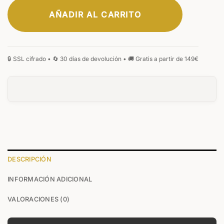
AÑADIR AL CARRITO
CLÁSICA
ELEGANTE
MONOGRAMA
FIRMA
MANUSCRITA
GÓTICA
0
/25
DESCRIPCIÓN
INFORMACIÓN ADICIONAL
0
/25
VALORACIONES (0)