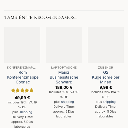
TAMBIÉN TE RECOMENDAMOS…
KONFERENZMAPPEN
LAPTOPTASCHE
ZUBEHÖR
Rom
Mainz
G2
Konferenzmappe
Businesstasche
Kugelschreiber
Cognac
Schwarz
Minen
189,00
€
9,99
€
Includes 19% IVA 19
Includes 19% IVA 19
Valorado
% DE
% DE
49,99
€
con
5
de 5
plus
shipping
plus
shipping
Includes 19% IVA 19
Delivery Time:
Delivery Time:
% DE
approx. 5 Días
approx. 5 Días
plus
shipping
laborables
laborables
Delivery Time:
approx. 5 Días
laborables