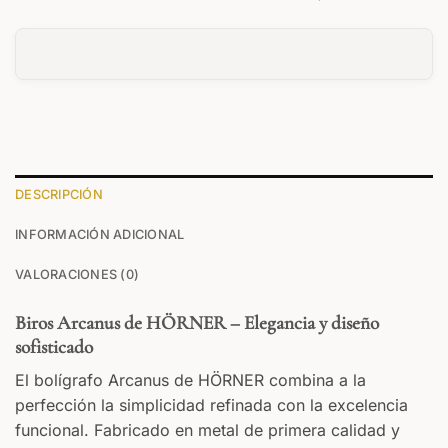
MANUSCRITA
GÓTICA
0
/25
DESCRIPCIÓN
INFORMACIÓN ADICIONAL
0
/25
VALORACIONES (0)
Biros Arcanus de HÖRNER – Elegancia y diseño
sofisticado
El bolígrafo Arcanus de HÖRNER combina a la
ANVERSO
perfección la simplicidad refinada con la excelencia
Su texto
funcional. Fabricado en metal de primera calidad y