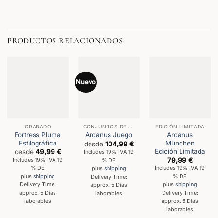
PRODUCTOS RELACIONADOS
Nuevo
GRABADO
CONJUNTOS DE ESCRITURA
EDICIÓN LIMITADA
Fortress Pluma
Arcanus
Arcanus Juego
Estilográfica
München
desde
104,99
€
Edición Limitada
desde
49,99
€
Includes 19% IVA 19
79,99
€
Includes 19% IVA 19
% DE
% DE
Includes 19% IVA 19
plus
shipping
% DE
plus
shipping
Delivery Time:
Delivery Time:
plus
shipping
approx. 5 Días
approx. 5 Días
Delivery Time:
laborables
laborables
approx. 5 Días
laborables