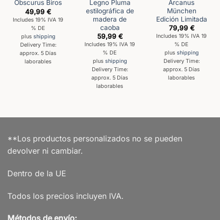
Legno Pluma
Arcanus
Obscurus Biros
estilográfica de
München
49,99
€
madera de
Edición Limitada
Includes 19% IVA 19
caoba
79,99
€
% DE
59,99
€
Includes 19% IVA 19
plus
shipping
Includes 19% IVA 19
% DE
Delivery Time:
% DE
plus
shipping
approx. 5 Días
plus
shipping
Delivery Time:
laborables
Delivery Time:
approx. 5 Días
approx. 5 Días
laborables
laborables
**Los productos personalizados no se pueden
devolver ni cambiar.
Dentro de la UE
Todos los precios incluyen IVA.
Métodos de envío: