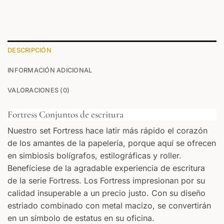
0
/25
DESCRIPCIÓN
INFORMACIÓN ADICIONAL
0
/25
VALORACIONES (0)
Fortress Conjuntos de escritura
Nuestro set Fortress hace latir más rápido el corazón
de los amantes de la papelería, porque aquí se ofrecen
ANVERSO
en simbiosis bolígrafos, estilográficas y roller.
Su texto
Benefíciese de la agradable experiencia de escritura
de la serie Fortress. Los Fortress impresionan por su
REVERSO
calidad insuperable a un precio justo. Con su diseño
estriado combinado con metal macizo, se convertirán
Su texto
en un símbolo de estatus en su oficina.