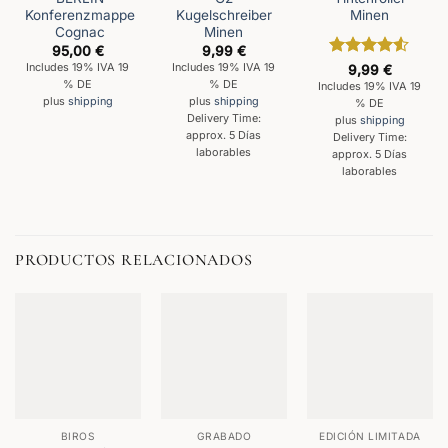
Konferenzmappe
Kugelschreiber
Minen
Cognac
Minen
95,00
€
9,99
€
Valorado
Includes 19% IVA 19
Includes 19% IVA 19
9,99
€
con
4.5
% DE
% DE
Includes 19% IVA 19
de 5
plus
shipping
plus
shipping
% DE
Delivery Time:
plus
shipping
approx. 5 Días
Delivery Time:
laborables
approx. 5 Días
laborables
PRODUCTOS RELACIONADOS
BIROS
GRABADO
EDICIÓN LIMITADA