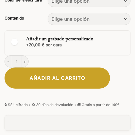
Color de la escritura
Contenido
Añadir un grabado personalizado
+20,00 € por cara
Fortress Conjuntos de escritura cantidad
AÑADIR AL CARRITO
CLÁSICA
ELEGANTE
FIRMA
MONOGRAMA
MANUSCRITA
GÓTICA