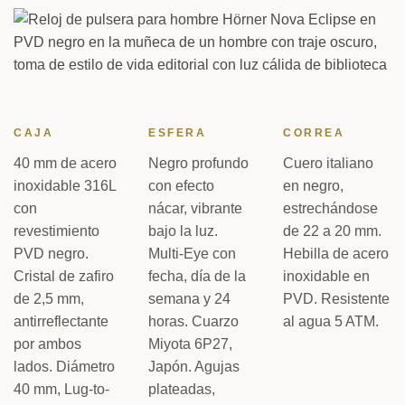
CAJA
ESFERA
CORREA
40 mm de acero
Negro profundo
Cuero italiano
inoxidable 316L
con efecto
en negro,
con
nácar, vibrante
estrechándose
revestimiento
bajo la luz.
de 22 a 20 mm.
PVD negro.
Multi-Eye con
Hebilla de acero
Cristal de zafiro
fecha, día de la
inoxidable en
de 2,5 mm,
semana y 24
PVD. Resistente
antirreflectante
horas. Cuarzo
al agua 5 ATM.
por ambos
Miyota 6P27,
lados. Diámetro
Japón. Agujas
40 mm, Lug-to-
plateadas,