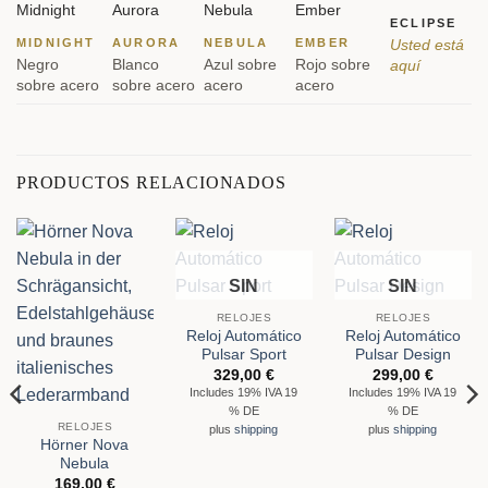
ECLIPSE
MIDNIGHT
AURORA
NEBULA
EMBER
Usted está
Negro
Blanco
Azul sobre
Rojo sobre
aquí
sobre acero
sobre acero
acero
acero
PRODUCTOS RELACIONADOS
SIN
SIN
EXISTENCIAS
EXISTENCIAS
RELOJES
RELOJES
Reloj Automático
Reloj Automático
Pulsar Sport
Pulsar Design
329,00
€
299,00
€
Includes 19% IVA 19
Includes 19% IVA 19
% DE
% DE
RELOJES
plus
shipping
plus
shipping
Hörner Nova
Nebula
169,00
€