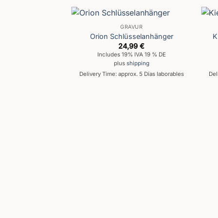
GRAVUR
Orion Schlüsselanhänger
K
24,99
€
Includes 19% IVA 19 % DE
plus
shipping
Delivery Time: approx. 5 Días laborables
Del
MONNAIE
Geldbörse
ado
,99
€
de 5
% IVA 19 % DE
hipping
ox. 5 Días laborables