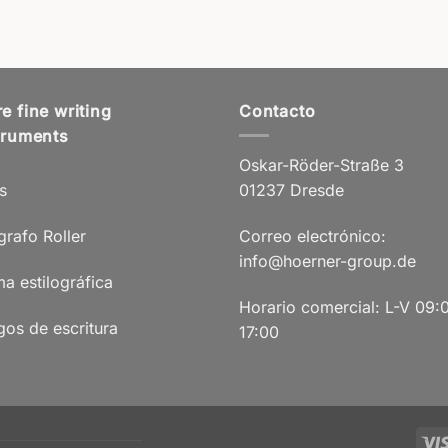
e fine writing
Contacto
truments
Oskar-Röder-Straße 3
s
01237 Dresde
grafo Roller
Correo electrónico:
info@hoerner-group.de
a estilográfica
Horario comercial: L-V 09:
gos de escritura
17:00