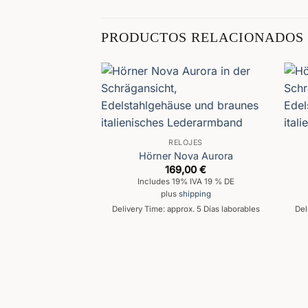
PRODUCTOS RELACIONADOS
RELOJES
STENCIAS
Hörner Nova Aurora
169,00
€
Includes 19% IVA 19 % DE
plus
shipping
Delivery Time: approx. 5 Días laborables
Del
LOJES
ico Pulsar Sport
,00
€
% IVA 19 % DE
hipping