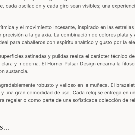
, cada oscilación y cada giro sean visibles; una experienci
rítmica y el movimiento incesante, inspirado en las estrella
precisión a la galaxia. La combinación de colores plata y a
 ideal para caballeros con espíritu analítico y gusto por la el
uperficies satinadas y pulidas realza el carácter técnico del
a clara y moderna. El Hörner Pulsar Design encarna la filos
n sustancia.
gradablemente robusto y valioso en la muñeca. El brazale
 y una gran comodidad de uso. Cada reloj se entrega en un
a regalar o como parte de una sofisticada colección de rel
OS…