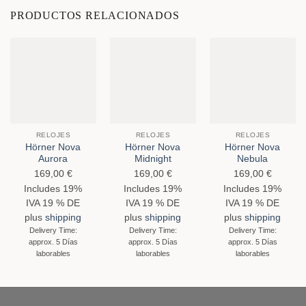
PRODUCTOS RELACIONADOS
RELOJES
RELOJES
RELOJES
Hörner Nova
Hörner Nova
Hörner Nova
Aurora
Midnight
Nebula
169,00
€
169,00
€
169,00
€
Includes 19%
Includes 19%
Includes 19%
IVA 19 % DE
IVA 19 % DE
IVA 19 % DE
plus
shipping
plus
shipping
plus
shipping
Delivery Time:
Delivery Time:
Delivery Time:
approx. 5 Días
approx. 5 Días
approx. 5 Días
laborables
laborables
laborables