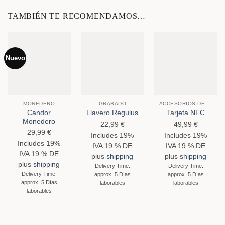
TAMBIÉN TE RECOMENDAMOS…
Nuevo
MONEDERO
GRABADO
ACCESORIOS DE PAPELERÍA
Candor
Llavero Regulus
Tarjeta NFC
Monedero
22,99
€
49,99
€
29,99
€
Includes 19%
Includes 19%
Includes 19%
IVA 19 % DE
IVA 19 % DE
IVA 19 % DE
plus
shipping
plus
shipping
plus
shipping
Delivery Time:
Delivery Time:
Delivery Time:
approx. 5 Días
approx. 5 Días
approx. 5 Días
laborables
laborables
laborables