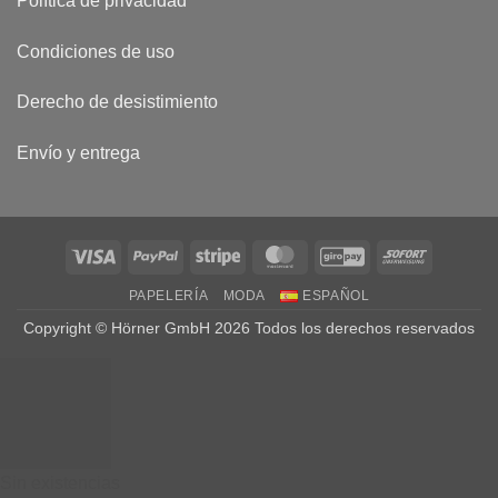
Política de privacidad
Condiciones de uso
Derecho de desistimiento
Envío y entrega
Visa
PayPal
Stripe
MasterCard
GiroPay
Sofort
PAPELERÍA
MODA
ESPAÑOL
Copyright © Hörner GmbH 2026 Todos los derechos reservados
Sin existencias