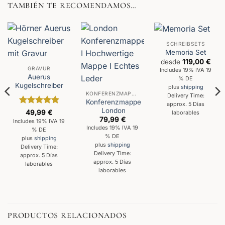
TAMBIÉN TE RECOMENDAMOS…
SCHREIBSETS
Memoria Set
desde
119,00
€
GRAVUR
Includes 19% IVA 19
Auerus
% DE
Kugelschreiber
plus
shipping
KONFERENZMAPPEN
Delivery Time:
Konferenzmappe
approx. 5 Días
London
Valorado
49,99
€
laborables
con
5
de 5
79,99
€
Includes 19% IVA 19
Includes 19% IVA 19
% DE
% DE
plus
shipping
plus
shipping
Delivery Time:
Delivery Time:
approx. 5 Días
approx. 5 Días
laborables
laborables
PRODUCTOS RELACIONADOS