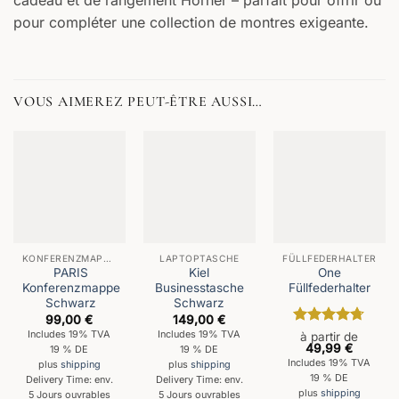
pour compléter une collection de montres exigeante.
VOUS AIMEREZ PEUT-ÊTRE AUSSI…
KONFERENZMAPPEN
LAPTOPTASCHE
FÜLLFEDERHALTER
PARIS
Kiel
One
Konferenzmappe
Businesstasche
Füllfederhalter
Schwarz
Schwarz
99,00
€
149,00
€
Note
4.67
Includes 19% TVA
Includes 19% TVA
à partir de
49,99
€
sur 5
19 % DE
19 % DE
Includes 19% TVA
plus
shipping
plus
shipping
19 % DE
Delivery Time: env.
Delivery Time: env.
plus
shipping
5 Jours ouvrables
5 Jours ouvrables