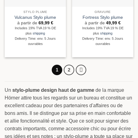
STYLO PLUME
GRAVURE
Vulcanus Stylo plume
Fortress Stylo plume
à partir de
69,99
€
à partir de
49,99
€
Includes 19% TVA 19 % DE
Includes 19% TVA 19 % DE
plus
shipping
plus
shipping
Delivery Time: env. 5 Jours
Delivery Time: env. 5 Jours
ouvrables
ouvrables
1
2
Un
stylo-plume design haut de gamme
de la marque
Hörner attire tous les regards sur un bureau et constitue un
excellent cadeau pour des partenaires d'affaires ou de
bons amis. Il se distingue par sa prise en main confortable
et allie fonctionnalité et style. Que ce soit pour signer des
contrats importants, comme accessoire chic ou pour écrire
ses idées et ses notes : un stylo-plume a toute sa place sur