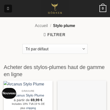
Passer
0
au
contenu
Accueil
/
Stylo plume
FILTRER
Acheter des stylos-plumes haut de gamme
en ligne
GRAVURE
Nouveau
Arcanus Stylo Plume
à partir de
69,99
€
Includes 19% TVA 19 % DE
plus
shipping